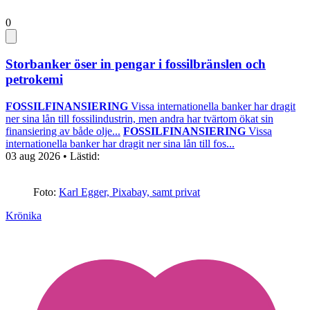
0
Storbanker öser in pengar i fossilbränslen och
petrokemi
FOSSILFINANSIERING
Vissa internationella banker har dragit
ner sina lån till fossilindustrin, men andra har tvärtom ökat sin
finansiering av både olje...
FOSSILFINANSIERING
Vissa
internationella banker har dragit ner sina lån till fos...
03 aug 2026
• Lästid:
Foto:
Karl Egger, Pixabay, samt privat
Krönika