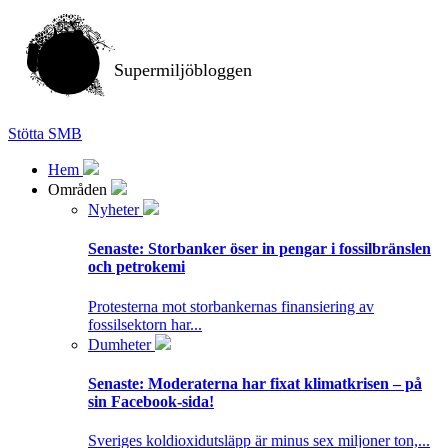
Supermiljöbloggen
Stötta SMB
Hem
Områden
Nyheter
Senaste:
Storbanker öser in pengar i fossilbränslen
och petrokemi
Protesterna mot storbankernas finansiering av
fossilsektorn har...
Dumheter
Senaste:
Moderaterna har fixat klimatkrisen – på
sin Facebook-sida!
Sveriges koldioxidutsläpp är minus sex miljoner ton,...