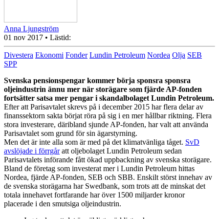
Anna Ljungström
01 nov 2017
• Lästid:
Divestera
Ekonomi
Fonder
Lundin Petroleum
Nordea
Olja
SEB
SPP
Svenska pensionspengar kommer börja sponsra sponsra
oljeindustrin ännu mer när storägare som fjärde AP-fonden
fortsätter satsa mer pengar i skandalbolaget Lundin Petroleum.
Efter att Parisavtalet skrevs på i december 2015 har flera delar av
finanssektorn sakta börjat röra på sig i en mer hållbar riktning. Flera
stora investerare, däribland sjunde AP-fonden, har valt att använda
Parisavtalet som grund för sin ägarstyrning.
Men det är inte alla som är med på det klimatvänliga tåget.
SvD
avslöjade i förrgår
att oljebolaget Lundin Petroleum sedan
Parisavtalets införande fått ökad uppbackning av svenska storägare.
Bland de företag som investerat mer i Lundin Petroleum hittas
Nordea, fjärde AP-fonden, SEB och SBB. Enskilt störst innehav av
de svenska storägarna har Swedbank, som trots att de minskat det
totala innehavet fortfarande har över 1500 miljarder kronor
placerade i den smutsiga oljeindustrin.