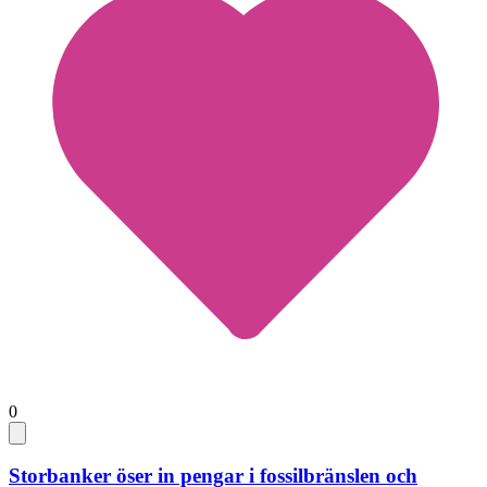
0
Storbanker öser in pengar i fossilbränslen och