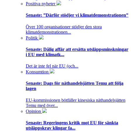
Positiva nyheter
Senaste:
”Därför stödjer vi klimatdemonstrationen”
Över 100 organisationer stödjer den stora
klimatdemonstrationen...
Politik
Senaste:
Dålig affär att ersätta utsläppsminskningar
i EU med klimatk...
Det är inte fel när EU (och...
Konsumtion
Senaste:
Dags för näthandelsjätten Temu att följa
lagen
EU-kommissionen bötfäller kinesiska näthandelsjätten
Temu med över...
Opinion
Senaste:
Regeringens kritik mot EU för sänkta
utsläppskrav klingar fa...