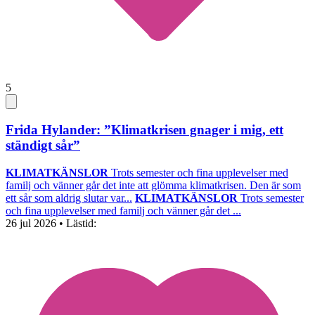
5
Frida Hylander: ”Klimatkrisen gnager i mig, ett
ständigt sår”
KLIMATKÄNSLOR
Trots semester och fina upplevelser med
familj och vänner går det inte att glömma klimatkrisen. Den är som
ett sår som aldrig slutar var...
KLIMATKÄNSLOR
Trots semester
och fina upplevelser med familj och vänner går det ...
26 jul 2026
• Lästid: