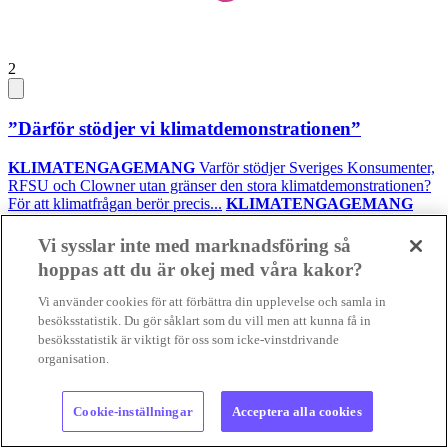
2
”Därför stödjer vi klimatdemonstrationen”
KLIMATENGAGEMANG
Varför stödjer Sveriges Konsumenter,
RFSU och Clowner utan gränser den stora klimatdemonstrationen?
För att klimatfrågan berör precis...
KLIMATENGAGEMANG
Varför stödjer Sveriges Konsumenter, RFSU och Clowner utan
grän...
Vi sysslar inte med marknadsföring så
29 jul 2026
• Lästid:
hoppas att du är okej med våra kakor?
Vi använder cookies för att förbättra din upplevelse och samla in
Foto: Supermijöbloggen
besöksstatistik. Du gör såklart som du vill men att kunna få in
besöksstatistik är viktigt för oss som icke-vinstdrivande
Intervju
Nyheter
Positiva nyheter
organisation.
Cookie-inställningar
Acceptera alla cookies