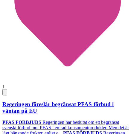
1
Regeringen föreslår begränsat PFAS-förbud i
väntan på EU
PFAS FÖRBJUDS
Regeringen har beslutat om ett begränsat
svenskt förbud mot PFAS i en rad konsumentprodukter. Men det är
lågt hängande frukter, enligt e...
PFAS FÖRBJUDS
Regeringen