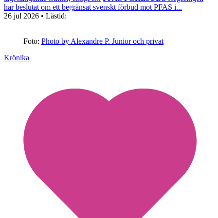
har beslutat om ett begränsat svenskt förbud mot PFAS i...
26 jul 2026
• Lästid:
Foto:
Photo by Alexandre P. Junior och privat
Krönika