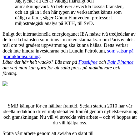
Jag tycker att det är väldigt märkligt och
anmärkningsvärt. Vi behöver avveckla fossila bränslen,
och att gå in i den här typen av verksamhet känns som
dåliga affärer, säger Göran Finnveden, professor i
miljöstrategisk analys på KTH, till SvD.
Enligt det internationella energiorganet IEA måste två tredjedelar av
de fossila bränslen som finns i marken stanna kvar om Parisavtalets
mål om två graders uppvärmning ska kunna hållas. Detta verkar
dock inte hindra investerarna och Lundin Petroleum,
som satsar på
produktionsökning
.
Låter det här helt wacko? Läs mer på
Fossilfree
och
Fair Finance
om vad man kan göra för att sätta press på makthavare och
företag.
SMB kämpar för en hållbar framtid. Sedan starten 2010 har vår
ideella redaktion drivit miljödebatten framåt genom nyhetsbevakning
och granskningar. Nu vill vi utveckla vårt arbete – och vi hoppas att
du vill hjälpa oss.
Stötta vårt arbete genom att swisha en slant till