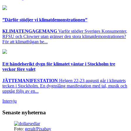
”Därför stödjer vi klimatdemonstrationen”
KLIMATENGAGEMANG
Varför stödjer Sveriges Konsumenter,
RFSU och Clowner utan gränser den stora klimatdemonstrationen?
För att klimatfrågan be...
Ett händelserikt dygn för klimatet väntar i Stockholm tre
veckor före valet
JÄTTEMANIFESTATION
Helgen 22-23 augusti går i klimatets
tecken i Stockholm. En dygnslång manifestation med tal, musik och
upptåg följs av en...
Intervju
Senaste nyheterna
Foto:
geralt/Pixabay