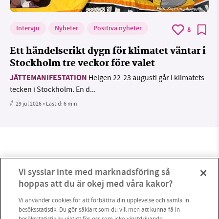
Foto: Supermijöbloggen
Intervju
Nyheter
Positiva nyheter
8
Ett händelserikt dygn för klimatet väntar i
Stockholm tre veckor före valet
JÄTTEMANIFESTATION
Helgen 22-23 augusti går i klimatets
tecken i Stockholm. En d...
29 jul 2026
• Lästid:
6 min
Vi sysslar inte med marknadsföring så
hoppas att du är okej med våra kakor?
Vi använder cookies för att förbättra din upplevelse och samla in
besöksstatistik. Du gör såklart som du vill men att kunna få in
besöksstatistik är viktigt för oss som icke-vinstdrivande