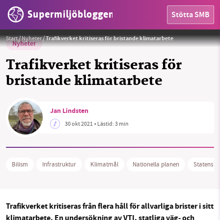
Supermiljöbloggen
Stötta SMB
Foto:
Holger.Ellgaard
Start
/
Nyheter
/
Trafikverket kritiseras för bristande klimatarbete
Nyheter
Trafikverket kritiseras för
bristande klimatarbete
HEM
Jan Lindsten
30 okt 2021
• Lästid:
3 min
OMRÅDEN
MILJÖFAKTA
Bilism
Infrastruktur
Klimatmål
Nationella planen
Statens Vä
OM OSS
Trafikverket kritiseras från flera håll för allvarliga brister i sitt
Sök
Sparade inlägg
Tipsa oss
klimatarbete. En undersökning av VTI, statliga väg- och