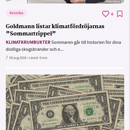
Foto: Sweco
Krönika
6
Goldmann listar klimatfördröjarnas
”Sommartrippel”
KLIMATKRUMBUKTER
Sommaren går till historien för dina
dödliga skogsbränder och e...
08 aug 2026
• Lästid:
6 min