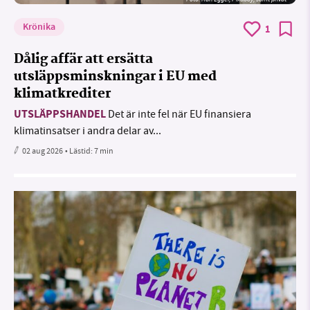
Krönika
1
Dålig affär att ersätta
utsläppsminskningar i EU med
klimatkrediter
UTSLÄPPSHANDEL
Det är inte fel när EU finansiera
klimatinsatser i andra delar av...
02 aug 2026
• Lästid:
7 min