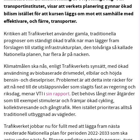
transportinstitutet, visar att verkets planering gynnar ökad
Facebook
Instagram
BlueSky
bilism istället för att kursen läggs om mot ett samhälle med
effektivare, och färre, transporter.
SMB kämpar för en hållbar framtid. Sedan
Threads
LinkedIn
starten 2010 har vår ideella redaktion drivit
Kritiken att Trafikverket använder gamla, traditionella
miljödebatten framåt genom
prognoser om ständigt ökad trafik när man lägger fram
förslagen till statlig infrastrukturplan, den tolvåriga så kallade
nyhetsbevakning och granskningar. Nu vill vi
Nationella planen, har flera år på nacken.
utveckla vårt arbete – och vi hoppas att du
vill hjälpa oss.
Klimatmålen ska nås, enligt Trafikverkets synsätt, med ökad
användning av biobaserade drivmedel, elbilar och höjda
Stötta vårt arbete genom att swisha en slant till
bensin- och dieselpriser. Problemet är att detta inte räcker för
att nå ned till de utsläppsnivåer som slagits fast av regering och
1231368703
riksdag, menar VTI i
sin rapport.
Det behövs långt mer åtgärder
som till exempel stimulerar och främjar ökad cykling,
kollektivresande och gångtrafik. Men istället prioriteras alltså
Läs vad vi vill göra
traditionell utbyggnad av vägleder.
Trafik
verket jobbar nu för fullt med att lägga fram nästa
reviderade Nationella plan för perioden 2022-2033 som ska