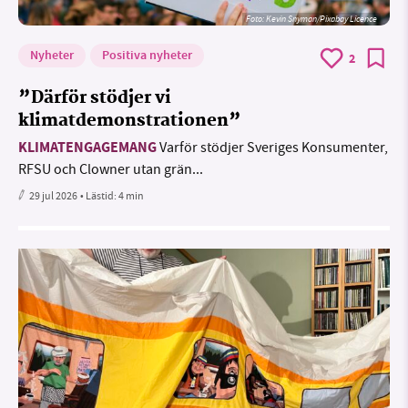
Foto:
Kevin Snyman/Pixabay Licence
Nyheter
Positiva nyheter
2
”Därför stödjer vi
klimatdemonstrationen”
KLIMATENGAGEMANG
Varför stödjer Sveriges Konsumenter,
RFSU och Clowner utan grän...
29 jul 2026
• Lästid:
4 min