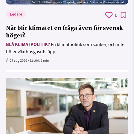
Foto: Jason Mavrommatis (Unsplash), Wikimedia Commons, Canva (montage)
Ledare
1
När blir klimatet en fråga även för svensk
höger?
BLÅ KLIMATPOLITIK?
En klimatpolitik som sänker, och inte
höjer växthusgasutsläpp...
09 aug 2026
• Lästid:
5 min