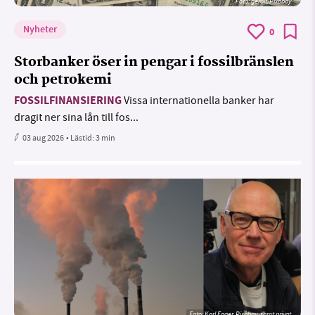
Foto:
geralt/Pixabay
Nyheter
0
Storbanker öser in pengar i fossilbränslen
och petrokemi
FOSSILFINANSIERING
Vissa internationella banker har
dragit ner sina lån till fos...
03 aug 2026
• Lästid:
3 min
Foto:
Karl Egger, Pixabay, samt privat