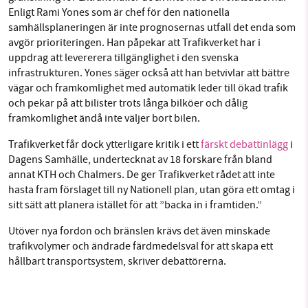
Enligt Rami Yones som är chef för den nationella
samhällsplaneringen är inte prognosernas utfall det enda som
avgör prioriteringen. Han påpekar att Trafikverket har i
uppdrag att levererera tillgänglighet i den svenska
infrastrukturen. Yones säger också att han betvivlar att bättre
vägar och framkomlighet med automatik leder till ökad trafik
och pekar på att bilister trots långa bilköer och dålig
framkomlighet ändå inte väljer bort bilen.
Trafikverket får dock ytterligare kritik
i ett
färskt debattinlägg
i
Dagens Samhälle, undertecknat av 18 forskare från bland
annat KTH och Chalmers. De ger Trafikverket rådet att inte
hasta fram förslaget till ny Nationell plan, utan göra ett omtag i
sitt sätt att planera istället för att ”backa in i framtiden.”
Utöver nya fordon och bränslen krävs det även minskade
trafikvolymer och ändrade färdmedelsval för att skapa ett
hållbart transportsystem, skriver debattörerna.