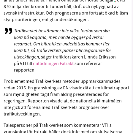
antas under nästa år. Planen omfattar oerhörda pengar
;
,
över
870 miljarder kronor till underhåll, drift och nybyggnad av
svensk infrastruktur. Och prognoserna om fortsatt ökad bilism
styr prioriteringen, enligt undersökningen.
Trafikverket bestämmer inte vilka fordon som ska
köra på vägarna, men hur de bygger påverkar
resandet. Om biltrafiken underlättas kommer fler
köra bil, så Trafikverkets planer blir avgörande för
utvecklingen
, säger trafikforskaren Linnéa Eriksson
på VTI till
nättidningen Extrakt
som refererar
rapporten.
Problemet med Trafikverkets metoder uppmärksammades
redan
2015. En granskning
av
DN visade
då
att en klimatrapport
som
myndigheten
tagit fram aldrig presenterades för
regeringen. Rapporten visade att de nationella klimatmålen
inte gick att förena med Trafikverkets prognoser över
trafikutvecklingen.
Talespersoner på Trafikverket som kommenterar VTI:s
granskning för Extrakt håller
dock
inte med om slutsatserna.