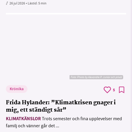
26 jul 2026
• Lästid:
5 min
Foto:
Photo by Alexandre P. Junior och privat
Krönika
5
Frida Hylander: ”Klimatkrisen gnager i
mig, ett ständigt sår”
KLIMATKÄNSLOR
Trots semester och fina upplevelser med
familj och vänner går det ...