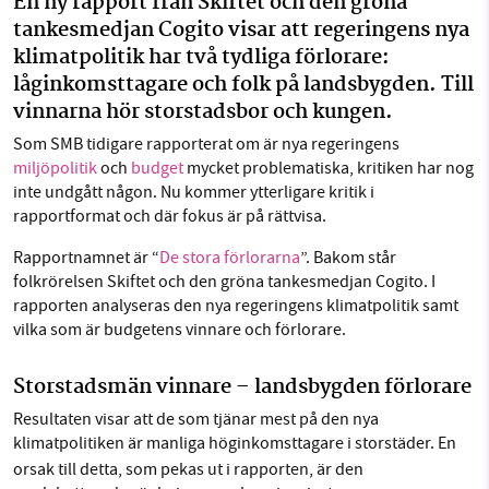
En ny rapport från Skiftet och den gröna
1231368703
tankesmedjan Cogito visar att regeringens nya
Facebook
Instagram
BlueSky
klimatpolitik har två tydliga förlorare:
Läs vad vi vill göra
låginkomsttagare och folk på landsbygden. Till
Threads
LinkedIn
vinnarna hör storstadsbor och kungen.
Som SMB tidigare rapporterat om är nya regeringens
miljöpolitik
och
budget
mycket problematiska, kritiken har nog
inte undgått någon. Nu kommer ytterligare kritik i
rapportformat och där fokus är på rättvisa.
Rapportnamnet är “
De stora förlorarna
”. Bakom står
folkrörelsen Skiftet och den gröna tankesmedjan Cogito. I
rapporten analyseras den nya regeringens klimatpolitik samt
vilka som är budgetens vinnare och förlorare.
Storstadsmän vinnare – landsbygden förlorare
Resultaten visar att de som tjänar mest på den nya
klimatpolitiken är manliga höginkomsttagare i storstäder.
En
orsak till detta, som pekas ut i rapporten, är den