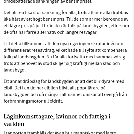
omdebatterade sänkningen av bensinpriset.
Det blir en lika stor sänkning för alla, trots att inte alla drabbas
lika hårt av ett högt bensinpris. Till de som är mer beroende av
ett lägre pris på just bränslen är folk på
landsbygden,
eftersom
de ofta har färre alternativ och längre resvägar.
Till detta tillkommer att den nya regeringen
skrotar i
dén om
differentierat reseavdrag, vilket hade till syfte att kompensera
folk på landsbygden. Nu får alla fortsätta med samma avdrag
trots att behovet av stöd skiljer sig kraftigt mellan stad och
landsbygd.
Ett annat dråpslag för landsbygden är att det blir dyrare med
elbil. Det i en tid när elbilen blivit allt populärare på
landsbygden och då många i allmänhet önskar att övergå från
förbränningsmotor till eldrift.
Låginkomsttagare, kvinnor och fattiga i
världen
I rapporten framhålls det även hur människor med lägre