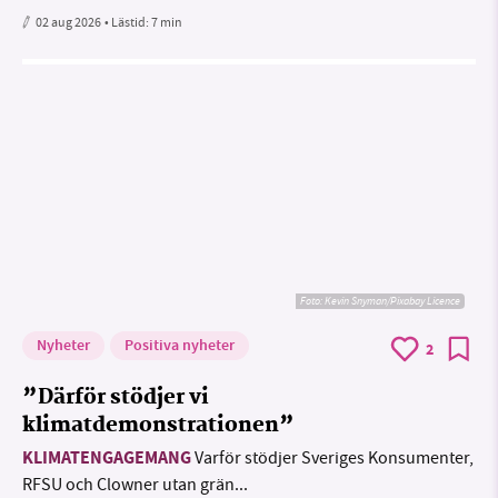
02 aug 2026
• Lästid:
7 min
Foto:
Kevin Snyman/Pixabay Licence
Nyheter
Positiva nyheter
2
”Därför stödjer vi
klimatdemonstrationen”
KLIMATENGAGEMANG
Varför stödjer Sveriges Konsumenter,
RFSU och Clowner utan grän...