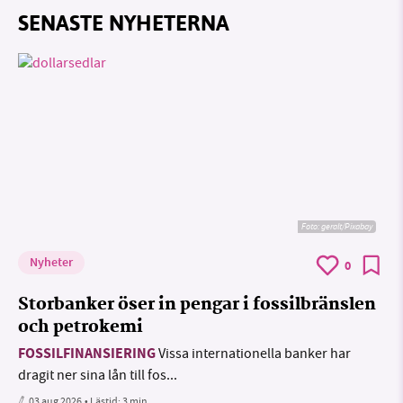
SENASTE NYHETERNA
Foto:
geralt/Pixabay
Nyheter
0
Storbanker öser in pengar i fossilbränslen
och petrokemi
FOSSILFINANSIERING
Vissa internationella banker har
dragit ner sina lån till fos...
03 aug 2026
• Lästid:
3 min