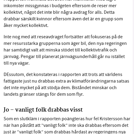
inkomster missgynnas i budgeten eftersom de reser mer
kollektivt, något det
inte
blir några avdrag för alls. Detta
drabbar
särskilt
kvinnor eftersom även det är en grupp som
åker mycket kollektivt.
Inte nog med att reseavdraget fortsätter att fokuseras på de
mer resursstarka grupperna som äger bil, den nya regeringen
har samtidigt valt att minska stödet till kollektivtrafik och
järnväg. Pengar till planerat järnvägsunderhåll går nu istället
till nya vägar.
DEssutom, det konstateras i rapporten att trots att världens
fattigaste just nu drabbas extra av klimatförändringarna satsas
det inte mycket på att stödja dem. Biståndet minskar och
landets gränser stängs för dem som flyr.
Jo – vanligt folk drabbas
visst
Som en slutkläm i rapporten poängteras hur fel Kristersson har
när han påstått att ”vanligt folk” inte ska drabbas eftersom det
just är “vanligt folk” som drabbas hårdast av regeringens nya