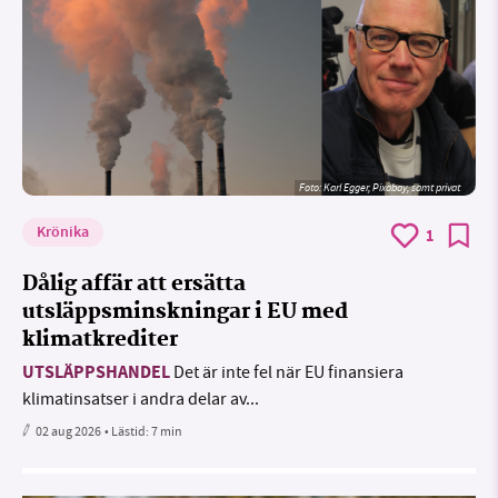
Foto:
Karl Egger, Pixabay, samt privat
Krönika
1
Dålig affär att ersätta
utsläppsminskningar i EU med
klimatkrediter
UTSLÄPPSHANDEL
Det är inte fel när EU finansiera
klimatinsatser i andra delar av...
02 aug 2026
• Lästid:
7 min