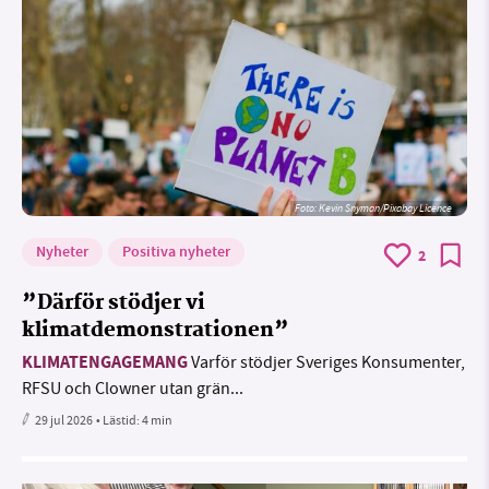
Foto:
Kevin Snyman/Pixabay Licence
Nyheter
Positiva nyheter
2
”Därför stödjer vi
klimatdemonstrationen”
KLIMATENGAGEMANG
Varför stödjer Sveriges Konsumenter,
RFSU och Clowner utan grän...
29 jul 2026
• Lästid:
4 min