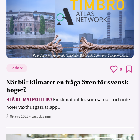
Foto: Jason Mavrommatis (Unsplash), Wikimedia Commons, Canva (montage)
Ledare
0
När blir klimatet en fråga även för svensk
höger?
BLÅ KLIMATPOLITIK?
En klimatpolitik som sänker, och inte
höjer växthusgasutsläpp...
09 aug 2026
• Lästid:
5 min