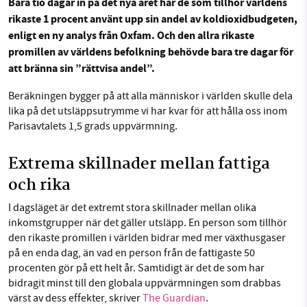
Bara tio dagar in på det nya året har de som tillhör världens
rikaste 1 procent använt upp sin andel av koldioxidbudgeten,
Facebook
Instagram
BlueSky
enligt en ny analys från Oxfam. Och den allra rikaste
promillen av världens befolkning behövde bara tre dagar för
SMB kämpar för en hållbar framtid. Sedan
Threads
LinkedIn
att bränna sin ”rättvisa andel”.
starten 2010 har vår ideella redaktion drivit
miljödebatten framåt genom
Beräkningen bygger på att alla människor i världen skulle dela
nyhetsbevakning och granskningar. Nu vill vi
lika på det utsläppsutrymme vi har kvar för att hålla oss inom
utveckla vårt arbete – och vi hoppas att du
Parisavtalets 1,5 grads uppvärmning.
vill hjälpa oss.
Extrema skillnader mellan fattiga
Stötta vårt arbete genom att swisha en slant till
och rika
1231368703
I dagsläget är det extremt stora skillnader mellan olika
inkomstgrupper när det gäller utsläpp. En person som tillhör
den rikaste promillen i världen bidrar med mer växthusgaser
Läs vad vi vill göra
på en enda dag, än vad en person från de fattigaste 50
procenten gör på ett helt år. Samtidigt är det de som har
bidragit minst till den globala uppvärmningen som drabbas
värst av dess effekter, skriver
The Guardian
.