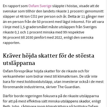
En rapport som
Oxfam Sverige
släppte i höstas, visade att de
svenskar som tillhör den landets rikaste 1 procent i genomsnitt
släpper ut 48 ton CO2 per person och år.
Detta är
11 gånger mer
än en person från de 50 procent med lägst inkomst. För att vara
i linje med 1,5-gradersmålet måste utsläppen från Sveriges
rikaste 0,1 och 1 procent minska med 99 respektive
96 procent till 2030 jämfört med 2022, enligt den svenska
rapporten.
Kräver höjda skatter för de största
utsläpparna
Oxfam förespråkar höjda skatter för de rikaste och för
verksamheter som bidrar mest till klimatkrisen. De står inte
bara för mest koldioxidutsläpp, utan investerar också i de mest
förorenande industrierna, skriver The Guardian.
Därför borde regeringen fokusera på de rikaste utsläpparna
för att på mest effektiva sätt minska
utsläppens skador
, enligt
Beth John, rådgivare inom klimaträttvisa på brittiska Oxfam.