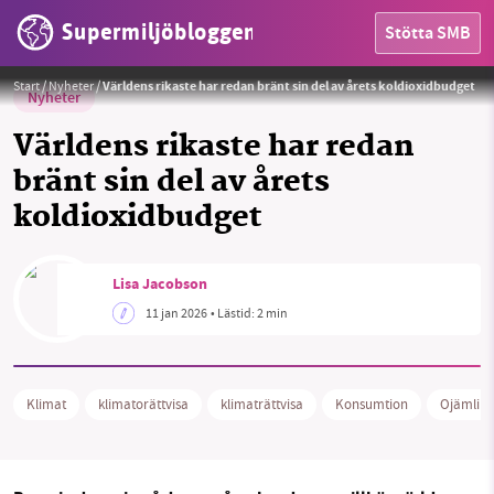
Supermiljöbloggen
Stötta SMB
Ohållbar livsstil.
Foto:
RDNE Stock Project, Pexels
Start
/
Nyheter
/
Världens rikaste har redan bränt sin del av årets koldioxidbudget
Nyheter
Världens rikaste har redan
bränt sin del av årets
koldioxidbudget
HEM
OMRÅDEN
Lisa Jacobson
11 jan 2026
• Lästid:
2 min
MILJÖFAKTA
OM OSS
Klimat
klimatorättvisa
klimaträttvisa
Konsumtion
Ojämlikh
Sök
Sparade inlägg
Tipsa oss