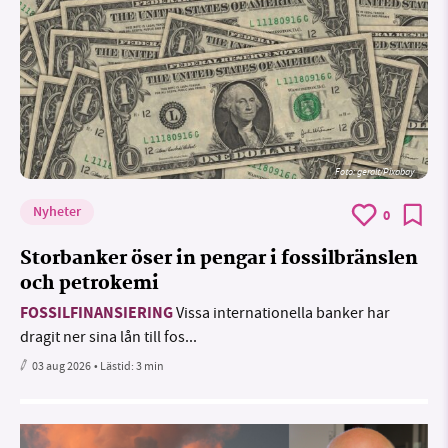
Foto:
geralt/Pixabay
Nyheter
0
Storbanker öser in pengar i fossilbränslen
och petrokemi
FOSSILFINANSIERING
Vissa internationella banker har
dragit ner sina lån till fos...
03 aug 2026
• Lästid:
3 min