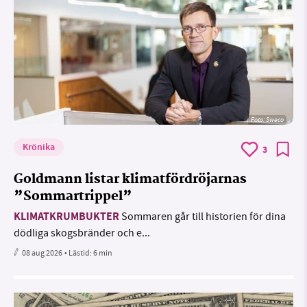
Foto: Sweco
Krönika
3
Goldmann listar klimatfördröjarnas
”Sommartrippel”
KLIMATKRUMBUKTER
Sommaren går till historien för dina
dödliga skogsbränder och e...
08 aug 2026
• Lästid:
6 min