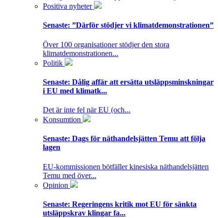
Positiva nyheter
Senaste:
”Därför stödjer vi klimatdemonstrationen”
Över 100 organisationer stödjer den stora
klimatdemonstrationen...
Politik
Senaste:
Dålig affär att ersätta utsläppsminskningar
i EU med klimatk...
Det är inte fel när EU (och...
Konsumtion
Senaste:
Dags för näthandelsjätten Temu att följa
lagen
EU-kommissionen bötfäller kinesiska näthandelsjätten
Temu med över...
Opinion
Senaste:
Regeringens kritik mot EU för sänkta
utsläppskrav klingar fa...