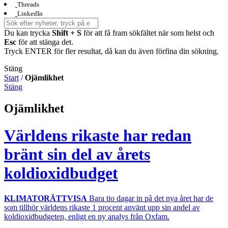
Threads
LinkedIn
Du kan trycka
Shift + S
för att få fram sökfältet när som helst och
Esc
för att stänga det.
Tryck ENTER för fler resultat, då kan du även förfina din sökning.
Stäng
Start
/
Ojämlikhet
Stäng
Ojämlikhet
Världens rikaste har redan
bränt sin del av årets
koldioxidbudget
KLIMATORÄTTVISA
Bara tio dagar in på det nya året har de
som tillhör världens rikaste 1 procent använt upp sin andel av
koldioxidbudgeten, enligt en ny analys från Oxfam.