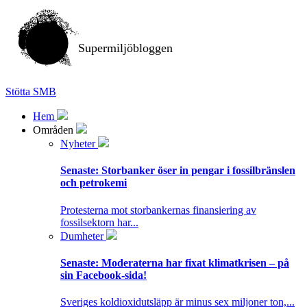
Supermiljöbloggen
Stötta SMB
Hem
Områden
Nyheter
Senaste:
Storbanker öser in pengar i fossilbränslen
och petrokemi
Protesterna mot storbankernas finansiering av
fossilsektorn har...
Dumheter
Senaste:
Moderaterna har fixat klimatkrisen – på
sin Facebook-sida!
Sveriges koldioxidutsläpp är minus sex miljoner ton,...