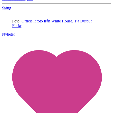
Stäng
Foto:
Officiellt foto från White House, Tia Dufour,
Flickr
Nyheter