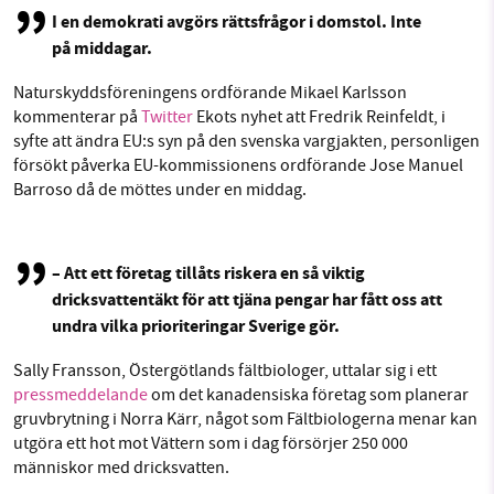
I en demokrati avgörs rättsfrågor i domstol. Inte
på middagar.
Naturskyddsföreningens ordförande Mikael Karlsson
kommenterar på
Twitter
Ekots nyhet att Fredrik Reinfeldt, i
syfte att ändra EU:s syn på den svenska vargjakten, personligen
försökt påverka EU-kommissionens ordförande Jose Manuel
Barroso då de möttes under en middag.
– Att ett företag tillåts riskera en så viktig
dricksvattentäkt för att tjäna pengar har fått oss att
undra vilka prioriteringar Sverige gör.
Sally Fransson, Östergötlands fältbiologer, uttalar sig i ett
pressmeddelande
om det kanadensiska företag som planerar
gruvbrytning i Norra Kärr, något som Fältbiologerna menar kan
utgöra ett hot mot Vättern som i dag försörjer 250 000
människor med dricksvatten.