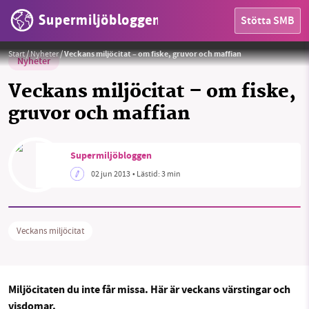
Supermiljöbloggen
Stötta SMB
Start
/
Nyheter
/
Veckans miljöcitat – om fiske, gruvor och maffian
Nyheter
Veckans miljöcitat – om fiske,
gruvor och maffian
HEM
Supermiljöbloggen
02 jun 2013
• Lästid:
3 min
OMRÅDEN
MILJÖFAKTA
Veckans miljöcitat
OM OSS
Mil­jö­ci­ta­ten du inte får missa. Här är veckans värsting­ar och
Sök
Sparade inlägg
Tipsa oss
visdomar.