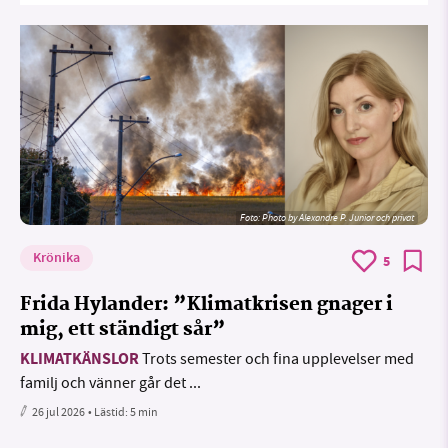
Foto:
Photo by Alexandre P. Junior och privat
Krönika
5
Frida Hylander: ”Klimatkrisen gnager i
mig, ett ständigt sår”
KLIMATKÄNSLOR
Trots semester och fina upplevelser med
familj och vänner går det ...
26 jul 2026
• Lästid:
5 min