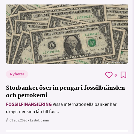
Foto:
geralt/Pixabay
Nyheter
0
Storbanker öser in pengar i fossilbränslen
och petrokemi
FOSSILFINANSIERING
Vissa internationella banker har
dragit ner sina lån till fos...
03 aug 2026
• Lästid:
3 min