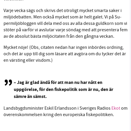
Varje vecka sägs och skrivs det otroligt mycket smarta saker i
Facebook
Instagram
BlueSky
mil­jö­de­bat­ten. Men också mycket som är helt galet. Vi på Su­
SMB kämpar för en hållbar framtid. Sedan
permil­jö­blog­gen vill dela med oss av alla dessa guldkorn som vi
Threads
LinkedIn
stöter på varför vi avslutar varje söndag med att pre­sen­te­ra fem
starten 2010 har vår ideella redaktion drivit
av de absolut bästa mil­jö­ci­ta­ten från den gångna veckan.
miljödebatten framåt genom
nyhetsbevakning och granskningar. Nu vill vi
Mycket nöje! (Obs, citaten nedan har ingen inbördes ordning,
utveckla vårt arbete – och vi hoppas att du
och det är upp till dig som läsare att avgöra om du tycker det är
vill hjälpa oss.
en värsting eller visdom.)
Stötta vårt arbete genom att swisha en slant till
– Jag är glad ändå för att man nu har nått en
1231368703
uppgörelse, för den fiskepolitik som är nu, den är
sämre än sämst.
Läs vad vi vill göra
Landsbygdsminister Eskil Erlandsson i Sveriges Radios
Ekot
om
överenskommelsen kring den europeiska fiskepolitiken.