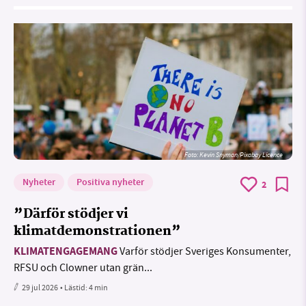
Foto:
Kevin Snyman/Pixabay Licence
Nyheter
Positiva nyheter
2
”Därför stödjer vi
klimatdemonstrationen”
KLIMATENGAGEMANG
Varför stödjer Sveriges Konsumenter,
RFSU och Clowner utan grän...
29 jul 2026
• Lästid:
4 min