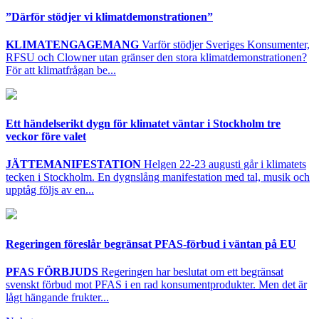
”Därför stödjer vi klimatdemonstrationen”
KLIMATENGAGEMANG
Varför stödjer Sveriges Konsumenter,
RFSU och Clowner utan gränser den stora klimatdemonstrationen?
För att klimatfrågan be...
Ett händelserikt dygn för klimatet väntar i Stockholm tre
veckor före valet
JÄTTEMANIFESTATION
Helgen 22-23 augusti går i klimatets
tecken i Stockholm. En dygnslång manifestation med tal, musik och
upptåg följs av en...
Regeringen föreslår begränsat PFAS-förbud i väntan på EU
PFAS FÖRBJUDS
Regeringen har beslutat om ett begränsat
svenskt förbud mot PFAS i en rad konsumentprodukter. Men det är
lågt hängande frukter...