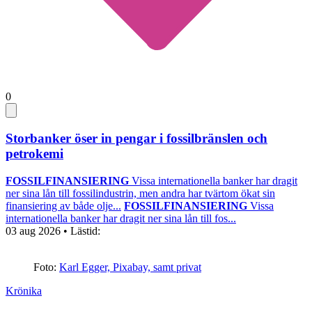
0
Storbanker öser in pengar i fossilbränslen och
petrokemi
FOSSILFINANSIERING
Vissa internationella banker har dragit
ner sina lån till fossilindustrin, men andra har tvärtom ökat sin
finansiering av både olje...
FOSSILFINANSIERING
Vissa
internationella banker har dragit ner sina lån till fos...
03 aug 2026
• Lästid:
Foto:
Karl Egger, Pixabay, samt privat
Krönika