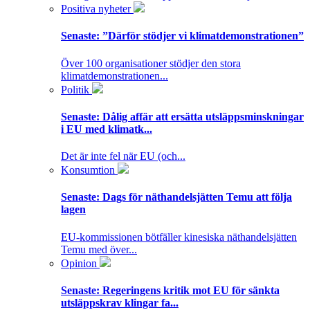
Positiva nyheter
Senaste:
”Därför stödjer vi klimatdemonstrationen”
Över 100 organisationer stödjer den stora
klimatdemonstrationen...
Politik
Senaste:
Dålig affär att ersätta utsläppsminskningar
i EU med klimatk...
Det är inte fel när EU (och...
Konsumtion
Senaste:
Dags för näthandelsjätten Temu att följa
lagen
EU-kommissionen bötfäller kinesiska näthandelsjätten
Temu med över...
Opinion
Senaste:
Regeringens kritik mot EU för sänkta
utsläppskrav klingar fa...