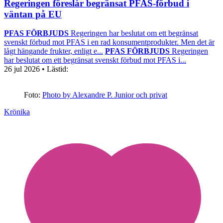
Regeringen föreslår begränsat PFAS-förbud i
väntan på EU
PFAS FÖRBJUDS
Regeringen har beslutat om ett begränsat
svenskt förbud mot PFAS i en rad konsumentprodukter. Men det är
lågt hängande frukter, enligt e...
PFAS FÖRBJUDS
Regeringen
har beslutat om ett begränsat svenskt förbud mot PFAS i...
26 jul 2026
• Lästid:
Foto:
Photo by Alexandre P. Junior och privat
Krönika