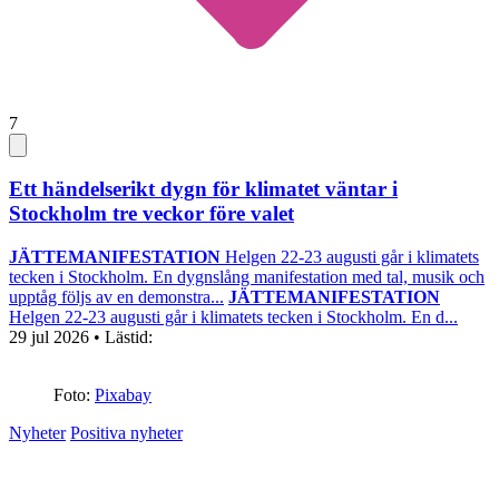
7
Ett händelserikt dygn för klimatet väntar i
Stockholm tre veckor före valet
JÄTTEMANIFESTATION
Helgen 22-23 augusti går i klimatets
tecken i Stockholm. En dygnslång manifestation med tal, musik och
upptåg följs av en demonstra...
JÄTTEMANIFESTATION
Helgen 22-23 augusti går i klimatets tecken i Stockholm. En d...
29 jul 2026
• Lästid:
Foto:
Pixabay
Nyheter
Positiva nyheter