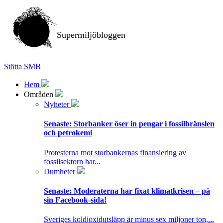
Supermiljöbloggen
Stötta SMB
Hem
Områden
Nyheter
Senaste:
Storbanker öser in pengar i fossilbränslen
och petrokemi
Protesterna mot storbankernas finansiering av
fossilsektorn har...
Dumheter
Senaste:
Moderaterna har fixat klimatkrisen – på
sin Facebook-sida!
Sveriges koldioxidutsläpp är minus sex miljoner ton,...