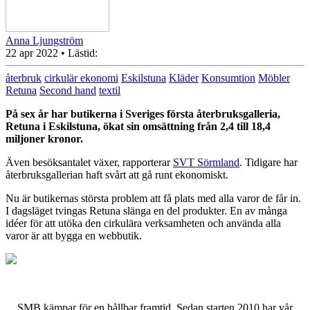
Anna Ljungström
22 apr 2022
• Lästid:
återbruk
cirkulär ekonomi
Eskilstuna
Kläder
Konsumtion
Möbler
Retuna
Second hand
textil
På sex år har butikerna i Sveriges första återbruksgalleria,
Retuna i Eskilstuna, ökat sin omsättning från 2,4 till 18,4
miljoner kronor.
Även besöksantalet växer, rapporterar
SVT Sörmland
. Tidigare har
återbruksgallerian haft svårt att gå runt ekonomiskt.
Nu är butikernas största problem att få plats med alla varor de får in.
I dagsläget tvingas Retuna slänga en del produkter. En av många
idéer för att utöka den cirkulära verksamheten och använda alla
varor är att bygga en webbutik.
SMB kämpar för en hållbar framtid. Sedan starten 2010 har vår