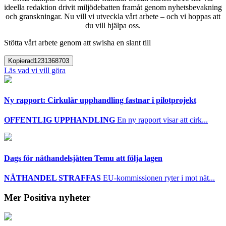
ideella redaktion drivit miljödebatten framåt genom nyhetsbevakning
och granskningar. Nu vill vi utveckla vårt arbete – och vi hoppas att
du vill hjälpa oss.
Stötta vårt arbete genom att swisha en slant till
Kopierad
1231368703
Läs vad vi vill göra
Ny rapport: Cirkulär upphandling fastnar i pilotprojekt
OFFENTLIG UPPHANDLING
En ny rapport visar att cirk...
Dags för näthandelsjätten Temu att följa lagen
NÄTHANDEL STRAFFAS
EU-kommissionen ryter i mot nät...
Mer Positiva nyheter