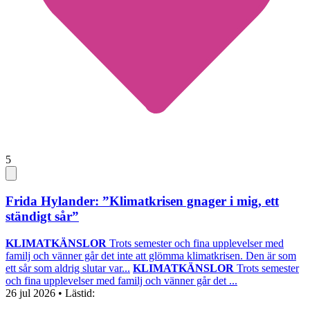
5
Frida Hylander: ”Klimatkrisen gnager i mig, ett
ständigt sår”
KLIMATKÄNSLOR
Trots semester och fina upplevelser med
familj och vänner går det inte att glömma klimatkrisen. Den är som
ett sår som aldrig slutar var...
KLIMATKÄNSLOR
Trots semester
och fina upplevelser med familj och vänner går det ...
26 jul 2026
• Lästid: