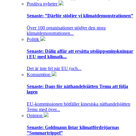
Positiva nyheter
Senaste:
”Därför stödjer vi klimatdemonstrationen”
Över 100 organisationer stödjer den stora
klimatdemonstrationen...
Politik
Senaste:
Dålig affär att ersätta utsläppsminskningar
i EU med klimatk...
Det är inte fel när EU (och...
Konsumtion
Senaste:
Dags för näthandelsjätten Temu att följa
lagen
EU-kommissionen bötfäller kinesiska näthandelsjätten
Temu med över...
Opinion
Senaste:
Goldmann listar klimatfördröjarnas
”Sommartrippel”