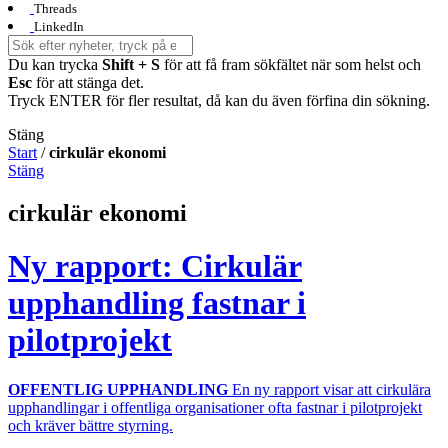
Threads
LinkedIn
Du kan trycka
Shift + S
för att få fram sökfältet när som helst och
Esc
för att stänga det.
Tryck ENTER för fler resultat, då kan du även förfina din sökning.
Stäng
Start
/
cirkulär ekonomi
Stäng
cirkulär ekonomi
Ny rapport: Cirkulär
upphandling fastnar i
pilotprojekt
OFFENTLIG UPPHANDLING
En ny rapport visar att cirkulära
upphandlingar i offentliga organisationer ofta fastnar i pilotprojekt
och kräver bättre styrning.