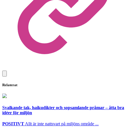
Relaterat
Svalkande tak, haikudikter och sopsamlande pråmar – åtta bra
idéer för miljön
POSITIVT
Allt är inte nattsvart på miljöns område ...