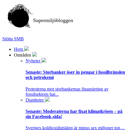
Supermiljöbloggen
Stötta SMB
Hem
Områden
Nyheter
Senaste:
Storbanker öser in pengar i fossilbränslen
och petrokemi
Protesterna mot storbankernas finansiering av
fossilsektorn har...
Dumheter
Senaste:
Moderaterna har fixat klimatkrisen – på
sin Facebook-sida!
Sveriges koldioxidutsläpp är minus sex miljoner ton,...