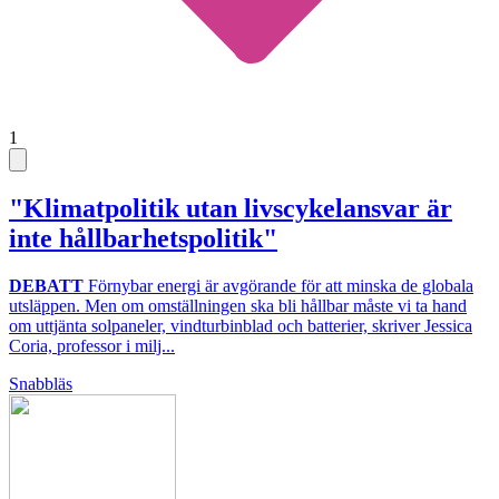
1
"Klimatpolitik utan livscykelansvar är
inte hållbarhetspolitik"
DEBATT
Förnybar energi är avgörande för att minska de globala
utsläppen. Men om omställningen ska bli hållbar måste vi ta hand
om uttjänta solpaneler, vindturbinblad och batterier, skriver Jessica
Coria, professor i milj...
Snabbläs