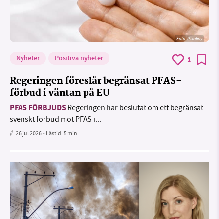
Foto:
Pixabay
Nyheter
Positiva nyheter
1
Regeringen föreslår begränsat PFAS-
förbud i väntan på EU
PFAS FÖRBJUDS
Regeringen har beslutat om ett begränsat
svenskt förbud mot PFAS i...
26 jul 2026
• Lästid:
5 min