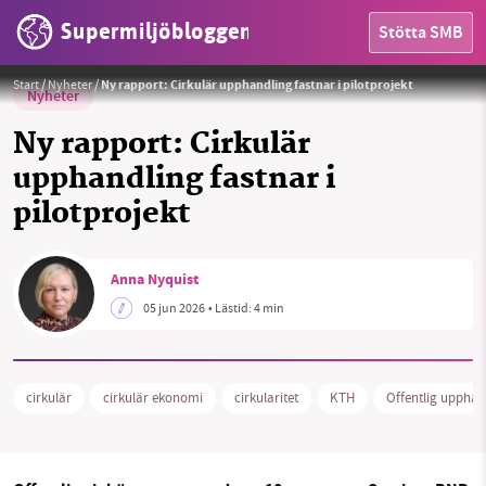
Supermiljöbloggen
Stötta SMB
Foto:
LEEROY Agency / Pixabay
Start
/
Nyheter
/
Ny rapport: Cirkulär upphandling fastnar i pilotprojekt
Nyheter
Ny rapport: Cirkulär
upphandling fastnar i
pilotprojekt
HEM
Anna Nyquist
OMRÅDEN
05 jun 2026
• Lästid:
4 min
MILJÖFAKTA
OM OSS
cirkulär
cirkulär ekonomi
cirkularitet
KTH
Offentlig upphan
Sök
Sparade inlägg
Tipsa oss