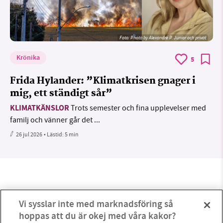
Foto:
Photo by Alexandre P. Junior och privat
Krönika
5
Frida Hylander: ”Klimatkrisen gnager i
mig, ett ständigt sår”
KLIMATKÄNSLOR
Trots semester och fina upplevelser med
familj och vänner går det ...
26 jul 2026
• Lästid:
5 min
Vi sysslar inte med marknadsföring så
hoppas att du är okej med våra kakor?