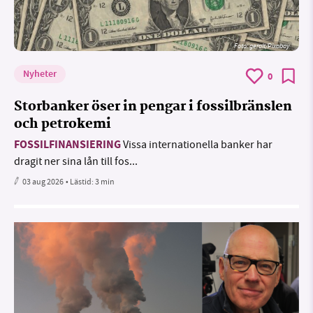
Foto:
geralt/Pixabay
Nyheter
0
Storbanker öser in pengar i fossilbränslen
och petrokemi
FOSSILFINANSIERING
Vissa internationella banker har
dragit ner sina lån till fos...
03 aug 2026
• Lästid:
3 min