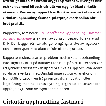
Offentliga inköp motsvarar drygt 18 procent av Sveriges BNP
och kan därmed bli ett kraftfullt verktyg för ökad cirkulär
ekonomi. Men en ny rapport från Konkurrensverket visar att
Facebook
Instagram
BlueSky
cirkulär upphandling fastnar i pilotprojekt och sällan blir
SMB kämpar för en hållbar framtid. Sedan
bred praktik.
starten 2010 har vår ideella redaktion drivit
Threads
LinkedIn
miljödebatten framåt genom
Cirkulär offentlig upphandling – strategi
Rapporten, som heter
nyhetsbevakning och granskningar. Nu vill vi
och affärsmodeller
är skriven av Sofia Lingegård, forskare vid
utveckla vårt arbete – och vi hoppas att du
KTH. Den bygger på litteraturgenomgång, analys av regelverk
vill hjälpa oss.
och 22 intervjuer med aktörer från offentlig sektor.
Rapportens slutsats är att problem med cirkulär upphandling
Stötta vårt arbete genom att swisha en slant till
inte
utgörs av
brist på initiativ, utan brist på strukturer som gör
att lyckade arbetssätt kan upprepas, skalas upp och leva vidare
1231368703
i ordinarie verksamhet. Omställningen till cirkulär ekonomi
framställs ofta som en fråga om teknik, innovation eller
Läs vad vi vill göra
lagstiftning, men här pekas styrning, organisation, ansvar och
uppföljning ut som de avgörande hindren.
Cirkulär upphandling fastnar i