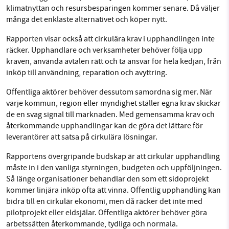
klimatnyttan och resursbesparingen kommer senare. Då väljer
många det enklaste alternativet och köper nytt.
Rapporten visar också att cirkulära krav i upphandlingen inte
räcker. Upphandlare och verksamheter behöver följa upp
kraven, använda avtalen rätt och ta ansvar för hela kedjan, från
inköp till användning, reparation och avyttring.
Offentliga aktörer behöver dessutom samordna sig mer. När
varje kommun, region eller myndighet ställer egna krav skickar
de en svag signal till marknaden. Med gemensamma krav och
återkommande upphandlingar kan de göra det lättare för
leverantörer att satsa på cirkulära lösningar.
Rapportens övergripande budskap är att cirkulär upphandling
måste in i den vanliga styrningen, budgeten och uppföljningen.
Så länge organisationer behandlar den som ett sidoprojekt
kommer linjära inköp ofta att vinna. Offentlig upphandling kan
bidra till en cirkulär ekonomi, men då räcker det inte med
pilotprojekt eller eldsjälar. Offentliga aktörer behöver göra
arbetssätten återkommande, tydliga och normala.