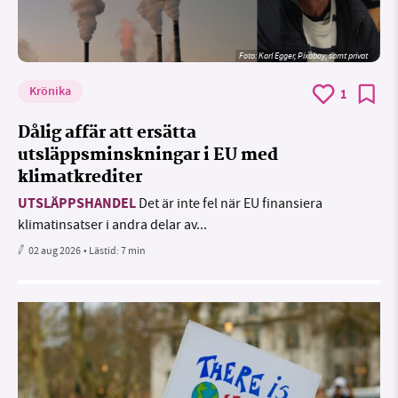
Foto:
Karl Egger, Pixabay, samt privat
Krönika
1
Dålig affär att ersätta
utsläppsminskningar i EU med
klimatkrediter
UTSLÄPPSHANDEL
Det är inte fel när EU finansiera
klimatinsatser i andra delar av...
02 aug 2026
• Lästid:
7 min