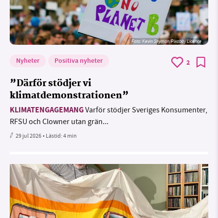
Foto:
Kevin Snyman/Pixabay Licence
Nyheter
Positiva nyheter
2
”Därför stödjer vi
klimatdemonstrationen”
KLIMATENGAGEMANG
Varför stödjer Sveriges Konsumenter,
RFSU och Clowner utan grän...
29 jul 2026
• Lästid:
4 min