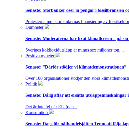
Senaste:
Storbanker öser in pengar i fossilbränslen 
Protesterna mot storbankernas finansiering av fossilsektor
Dumheter
Senaste:
Moderaterna har fixat klimatkrisen – på sin
Sveriges koldioxidutsläpp är minus sex miljoner ton,...
Positiva nyheter
Senaste:
”Därför stödjer vi klimatdemonstrationen”
Över 100 organisationer stödjer den stora klimatdemonstr
Politik
Senaste:
Dålig affär att ersätta utsläppsminskningar 
Det är inte fel när EU (och...
Konsumtion
Senaste:
Dags för näthandelsjätten Temu att följa la