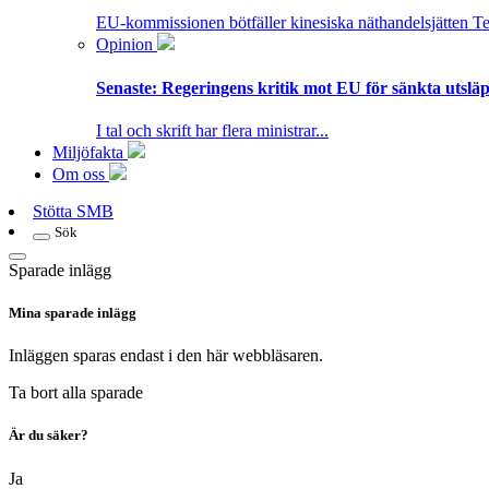
EU-kommissionen bötfäller kinesiska näthandelsjätten T
Opinion
Senaste:
Regeringens kritik mot EU för sänkta utsläpp
I tal och skrift har flera ministrar...
Miljöfakta
Om oss
Stötta SMB
Sök
Sparade inlägg
Mina sparade inlägg
Inläggen sparas endast i den här webbläsaren.
Ta bort alla sparade
Är du säker?
Ja