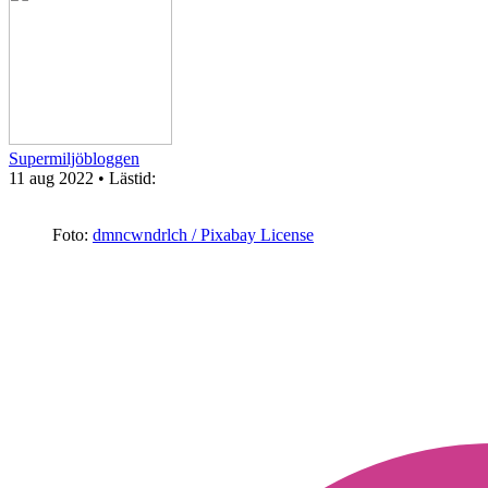
Supermiljöbloggen
11 aug 2022
• Lästid:
Foto:
dmncwndrlch / Pixabay License