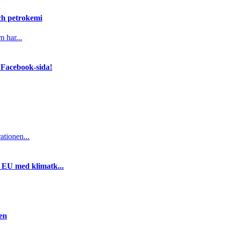
och petrokemi
n har...
 Facebook-sida!
ationen...
i EU med klimatk...
gen