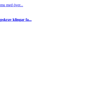
emu med över...
skrav klingar fa...