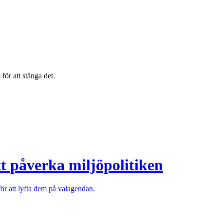
c
för att stänga det.
att påverka miljöpolitiken
för att lyfta dem på valagendan.