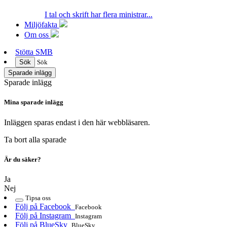
I tal och skrift har flera ministrar...
Miljöfakta
Om oss
Stötta SMB
Sök
Sök
Sparade inlägg
Sparade inlägg
Mina sparade inlägg
Inläggen sparas endast i den här webbläsaren.
Ta bort alla sparade
Är du säker?
Ja
Nej
Tipsa oss
Följ på Facebook
Facebook
Följ på Instagram
Instagram
Följ på BlueSky
BlueSky