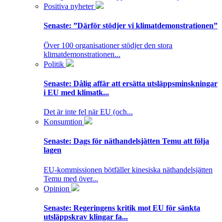
Positiva nyheter
Senaste:
”Därför stödjer vi klimatdemonstrationen”
Över 100 organisationer stödjer den stora
klimatdemonstrationen...
Politik
Senaste:
Dålig affär att ersätta utsläppsminskningar
i EU med klimatk...
Det är inte fel när EU (och...
Konsumtion
Senaste:
Dags för näthandelsjätten Temu att följa
lagen
EU-kommissionen bötfäller kinesiska näthandelsjätten
Temu med över...
Opinion
Senaste:
Regeringens kritik mot EU för sänkta
utsläppskrav klingar fa...