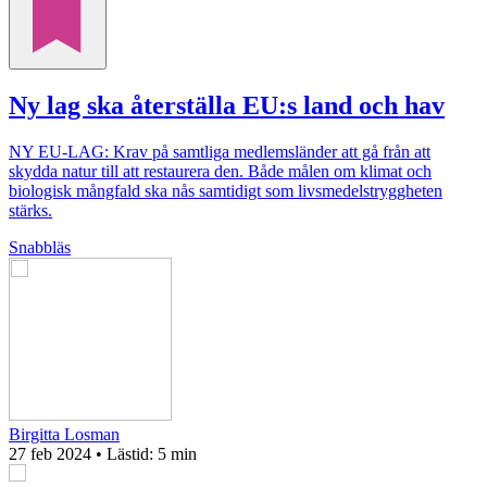
Ny lag ska återställa EU:s land och hav
NY EU-LAG: Krav på samtliga medlemsländer att gå från att
skydda natur till att restaurera den. Både målen om klimat och
biologisk mångfald ska nås samtidigt som livsmedelstryggheten
stärks.
Snabbläs
Birgitta Losman
27 feb 2024
• Lästid:
5 min