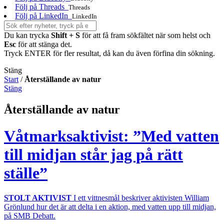
Följ på Threads
Threads
Följ på LinkedIn
LinkedIn
Du kan trycka
Shift + S
för att få fram sökfältet när som helst och
Esc
för att stänga det.
Tryck ENTER för fler resultat, då kan du även förfina din sökning.
Stäng
Start
/
Återställande av natur
Stäng
Återställande av natur
Våtmarksaktivist: ”Med vatten
till midjan står jag på rätt
ställe”
STOLT AKTIVIST
I ett vittnesmål beskriver aktivisten William
Grönlund hur det är att delta i en aktion, med vatten upp till midjan,
på SMB Debatt.