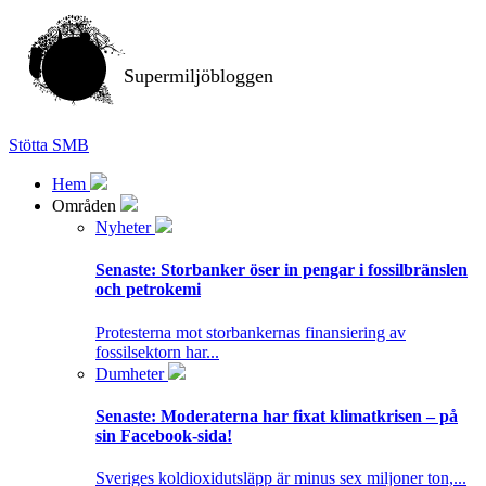
Supermiljöbloggen
Stötta SMB
Hem
Områden
Nyheter
Senaste:
Storbanker öser in pengar i fossilbränslen
och petrokemi
Protesterna mot storbankernas finansiering av
fossilsektorn har...
Dumheter
Senaste:
Moderaterna har fixat klimatkrisen – på
sin Facebook-sida!
Sveriges koldioxidutsläpp är minus sex miljoner ton,...