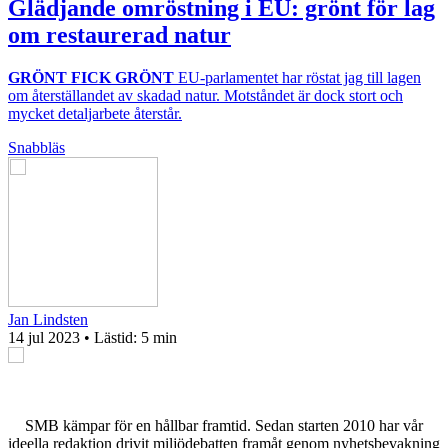
Glädjande omröstning i EU: grönt för lag
om restaurerad natur
GRÖNT FICK GRÖNT
EU-parlamentet har röstat jag till lagen
om återställandet av skadad natur. Motståndet är dock stort och
mycket detaljarbete återstår.
Snabbläs
Jan Lindsten
14 jul 2023
• Lästid:
5 min
SMB kämpar för en hållbar framtid. Sedan starten 2010 har vår
ideella redaktion drivit miljödebatten framåt genom nyhetsbevakning