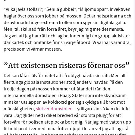
”Vilka jävla stollar!”, ”Senila gubbe!”, ”Miljömuppar”. Invektiven
haglar över oss som jobbar på mossen. Det är hatspridarna och
de avlönade högerextrema trollen som spyr sin digitala galla.
Men, till skillnad från förra året, bryr jag mig inte det minsta.
Jag vet att jag har rätt och jag befinner mig i en grupp aktivister
där kärlek och omtanke finns i varje åtbörd. Vi värnar varandra,
precis som vi värnar mossen.
”Att existensen riskeras förenar oss”
Det kan låta självförmätet att så oblygt hävda sin rätt. Men allt
fler tunga globala institutioner stödjer det vi hävdar. På den
tredje dagen på mossen kommer utlåtandet från den
internationella domstolen i Haag: Stater som inte skyndsamt
minskar utsläppen av koldioxid gör sig skyldiga till brott mot
mänskligheten,
skriver domstolen
. Tydligare än så kan det inte
vara. Jag glider ned i diket bredvid vår största plugg för att
försvåra för polisen att plocka bort mig. När jag med vatten upp
till midjan driver ned mina fötter djupt i leran vet jag att jag står