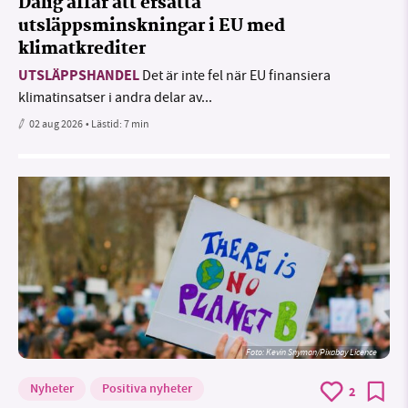
Dålig affär att ersätta
utsläppsminskningar i EU med
klimatkrediter
UTSLÄPPSHANDEL
Det är inte fel när EU finansiera
klimatinsatser i andra delar av...
02 aug 2026
• Lästid:
7 min
Foto:
Kevin Snyman/Pixabay Licence
Nyheter
Positiva nyheter
2