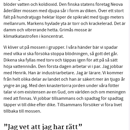
blöder vatten och koldioxid. Den finska statens företag Neova
åderlåter mossen med djupa sår i form av diken. Över ett stort
fält på hundratjugo hektar löper de spikrakt med tjugo meters
mellanrum. Markens hyvlade yta är torr och krackelerad. Det är
damm och vibrerande hetta. Grimås mosse är
klimatkatastrofen i koncentrat.
Vi kliver ut på mossen i grupper. I våra händer bär vi spadar
med vilka vi ska försöka stoppa blödningen, så gott det går.
Dikena ska fyllas med torv och täppas igen för att på så sätt
höja vattennivån. Den första dagen arbetar vi i par. Jag jobbar
med Henrik. Han är industriarbetare. Jag är lärare. Vi kommer
från helt olika delar av landet och han är säkert mer än tjugo år
yngre än jag. Med den knastertorra jorden under våra fötter
talar vi om existensen av en Gud, om världen och om meningen
med att finnas. Vi jobbar tillsammans och spadtag för spadtag
täpper vi till dike efter dike. Tillsammans försöker vi föra livet
tillbaka till mossen.
”Jag vet att jag har rätt”