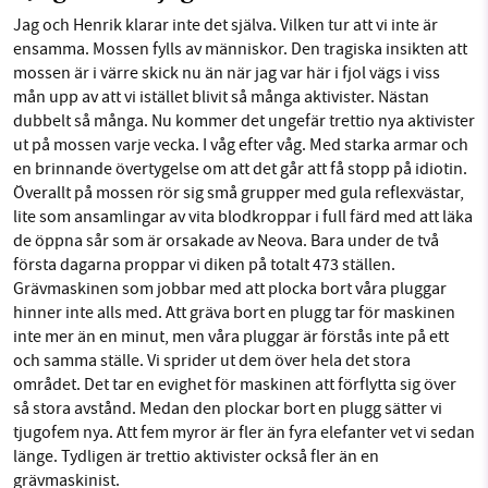
Jag och Henrik klarar inte det själva. Vilken tur att vi inte är
ensamma. Mossen fylls av människor. Den tragiska insikten att
mossen är i värre skick nu än när jag var här i fjol vägs i viss
mån upp av att vi istället blivit så många aktivister. Nästan
dubbelt så många. Nu kommer det ungefär trettio nya aktivister
ut på mossen varje vecka. I våg efter våg. Med starka armar och
en brinnande övertygelse om att det går att få stopp på idiotin.
Överallt på mossen rör sig små grupper med gula reflexvästar,
lite som ansamlingar av vita blodkroppar i full färd med att läka
de öppna sår som är orsakade av Neova. Bara under de två
första dagarna proppar vi diken på totalt 473 ställen.
Grävmaskinen som jobbar med att plocka bort våra pluggar
hinner inte alls med. Att gräva bort en plugg tar för maskinen
inte mer än en minut, men våra pluggar är förstås inte på ett
och samma ställe. Vi sprider ut dem över hela det stora
området. Det tar en evighet för maskinen att förflytta sig över
så stora avstånd. Medan den plockar bort en plugg sätter vi
tjugofem nya. Att fem myror är fler än fyra elefanter vet vi sedan
länge. Tydligen är trettio aktivister också fler än en
grävmaskinist.