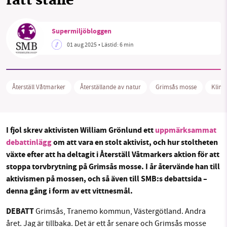
rätt ställe”
Sök
Sparade inlägg
Tipsa oss
Supermiljöbloggen
Facebook
Instagram
BlueSky
SMB kämpar för en hållbar framtid. Sedan
01 aug 2025
• Lästid:
6 min
starten 2010 har vår ideella redaktion drivit
miljödebatten framåt genom
Threads
LinkedIn
nyhetsbevakning och granskningar. Nu vill vi
Återställ Våtmarker
Återställande av natur
Grimsås mosse
Klima
utveckla vårt arbete – och vi hoppas att du
vill hjälpa oss.
Stötta vårt arbete genom att swisha en slant till
I fjol skrev aktivisten William Grönlund ett
uppmärksammat
debattinlägg
om att vara en stolt aktivist, och hur stoltheten
1231368703
växte efter att ha deltagit i Återställ Våtmarkers
aktion för att
stoppa torvbrytning på Grimsås mosse. I år återvände han till
Läs vad vi vill göra
aktivismen på mossen, och så även till SMB:s debattsida –
denna gång i form av ett vittnesmål.
DEBATT
Grimsås, Tranemo kommun, Västergötland. Andra
året. Jag är tillbaka. Det är ett år senare och Grimsås mosse