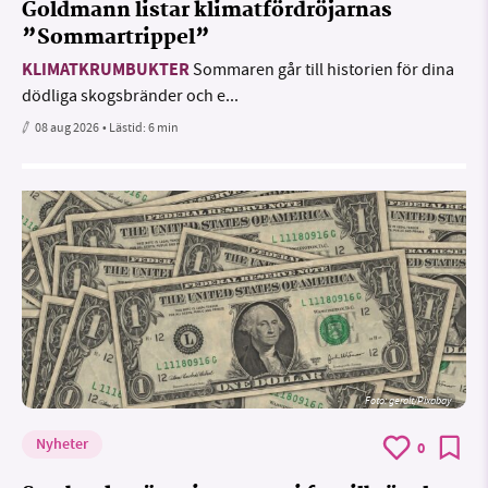
Goldmann listar klimatfördröjarnas
”Sommartrippel”
KLIMATKRUMBUKTER
Sommaren går till historien för dina
dödliga skogsbränder och e...
08 aug 2026
• Lästid:
6 min
Foto:
geralt/Pixabay
Nyheter
0