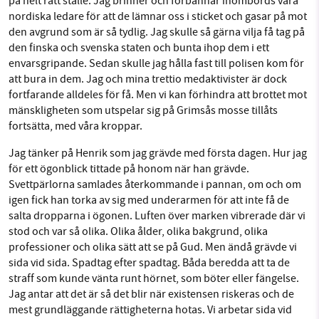
på helt rätt ställe. Jag brinner och förbannar inombords våra
nordiska ledare för att de lämnar oss i sticket och gasar på mot
den avgrund som är så tydlig. Jag skulle så gärna vilja få tag på
den finska och svenska staten och bunta ihop dem i ett
envarsgripande. Sedan skulle jag hålla fast till polisen kom för
att bura in dem. Jag och mina trettio medaktivister är dock
fortfarande alldeles för få. Men vi kan förhindra att brottet mot
mänskligheten som utspelar sig på Grimsås mosse tillåts
fortsätta, med våra kroppar.
Jag tänker på Henrik som jag grävde med första dagen. Hur jag
för ett ögonblick tittade på honom när han grävde.
Svettpärlorna samlades återkommande i pannan, om och om
igen fick han torka av sig med underarmen för att inte få de
salta dropparna i ögonen. Luften över marken vibrerade där vi
stod och var så olika. Olika ålder, olika bakgrund, olika
professioner och olika sätt att se på Gud. Men ändå grävde vi
sida vid sida. Spadtag efter spadtag. Båda beredda att ta de
straff som kunde vänta runt hörnet, som böter eller fängelse.
Jag antar att det är så det blir när existensen riskeras och de
mest grundläggande rättigheterna hotas. Vi arbetar sida vid