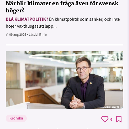
När blir klimatet en fråga även för svensk
höger?
BLÅ KLIMATPOLITIK?
En klimatpolitik som sänker, och inte
höjer växthusgasutsläpp...
09 aug 2026
• Lästid:
5 min
Foto: Sweco
Krönika
6