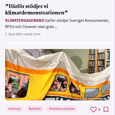
”Därför stödjer vi
klimatdemonstrationen”
KLIMATENGAGEMANG
Varför stödjer Sveriges Konsumenter,
RFSU och Clowner utan grän...
29 jul 2026
• Lästid:
4 min
Foto: Supermijöbloggen
Intervju
Nyheter
Positiva nyheter
8