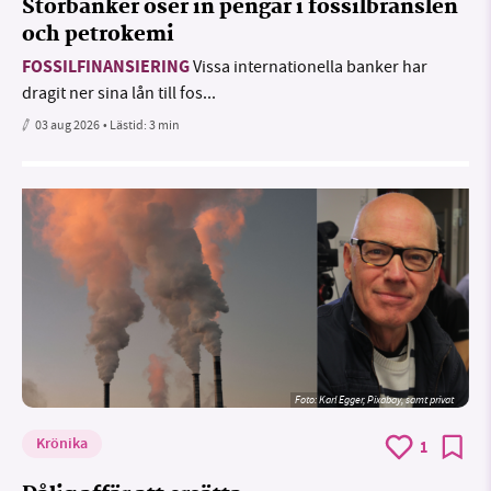
Storbanker öser in pengar i fossilbränslen
och petrokemi
FOSSILFINANSIERING
Vissa internationella banker har
dragit ner sina lån till fos...
03 aug 2026
• Lästid:
3 min
Foto:
Karl Egger, Pixabay, samt privat
Krönika
1