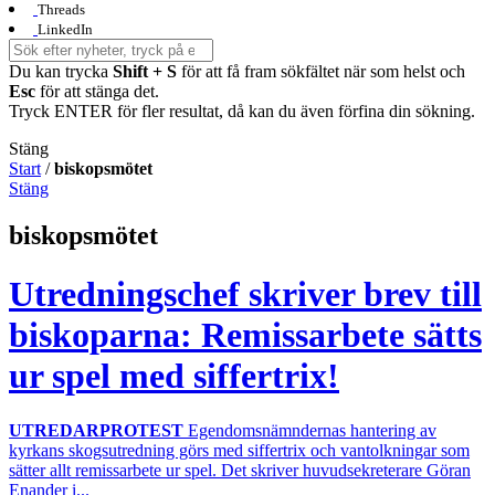
Threads
LinkedIn
Du kan trycka
Shift + S
för att få fram sökfältet när som helst och
Esc
för att stänga det.
Tryck ENTER för fler resultat, då kan du även förfina din sökning.
Stäng
Start
/
biskopsmötet
Stäng
biskopsmötet
Utredningschef skriver brev till
biskoparna: Remissarbete sätts
ur spel med siffertrix!
UTREDARPROTEST
Egendomsnämndernas hantering av
kyrkans skogsutredning görs med siffertrix och vantolkningar som
sätter allt remissarbete ur spel. Det skriver huvudsekreterare Göran
Enander i...