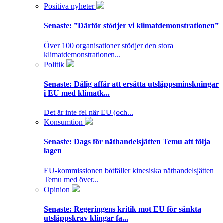
Positiva nyheter
Senaste:
”Därför stödjer vi klimatdemonstrationen”
Över 100 organisationer stödjer den stora
klimatdemonstrationen...
Politik
Senaste:
Dålig affär att ersätta utsläppsminskningar
i EU med klimatk...
Det är inte fel när EU (och...
Konsumtion
Senaste:
Dags för näthandelsjätten Temu att följa
lagen
EU-kommissionen bötfäller kinesiska näthandelsjätten
Temu med över...
Opinion
Senaste:
Regeringens kritik mot EU för sänkta
utsläppskrav klingar fa...