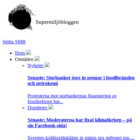
Supermiljöbloggen
Stötta SMB
Hem
Områden
Nyheter
Senaste:
Storbanker öser in pengar i fossilbränslen
och petrokemi
Protesterna mot storbankernas finansiering av
fossilsektorn har...
Dumheter
Senaste:
Moderaterna har fixat klimatkrisen – på
sin Facebook-sida!
Sveriges koldioxidutsläpp är minus sex miljoner ton,...