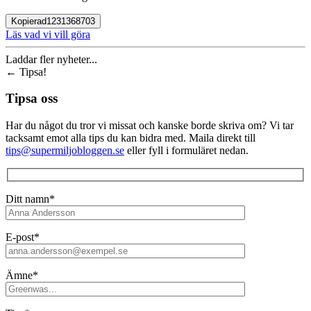
Kopierad
1231368703
Läs vad vi vill göra
Laddar fler nyheter...
←
Tipsa!
Tipsa oss
Har du något du tror vi missat och kanske borde skriva om? Vi tar
tacksamt emot alla tips du kan bidra med. Maila direkt till
tips@supermiljobloggen.se
eller fyll i formuläret nedan.
Ditt namn*
E-post*
Ämne*