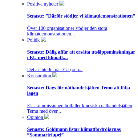
Positiva nyheter
Senaste:
”Därför stödjer vi klimatdemonstrationen”
Över 100 organisationer stödjer den stora
klimatdemonstrationen...
Politik
Senaste:
Dålig affär att ersätta utsläppsminskningar
i EU med klimatk...
Det är inte fel när EU (och...
Konsumtion
Senaste:
Dags för näthandelsjätten Temu att följa
lagen
EU-kommissionen bötfäller kinesiska näthandelsjätten
Temu med över...
Opinion
Senaste:
Goldmann listar klimatfördröjarnas
”Sommartrippel”