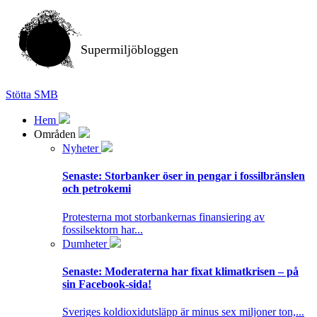
Supermiljöbloggen
Stötta SMB
Hem
Områden
Nyheter
Senaste:
Storbanker öser in pengar i fossilbränslen
och petrokemi
Protesterna mot storbankernas finansiering av
fossilsektorn har...
Dumheter
Senaste:
Moderaterna har fixat klimatkrisen – på
sin Facebook-sida!
Sveriges koldioxidutsläpp är minus sex miljoner ton,...