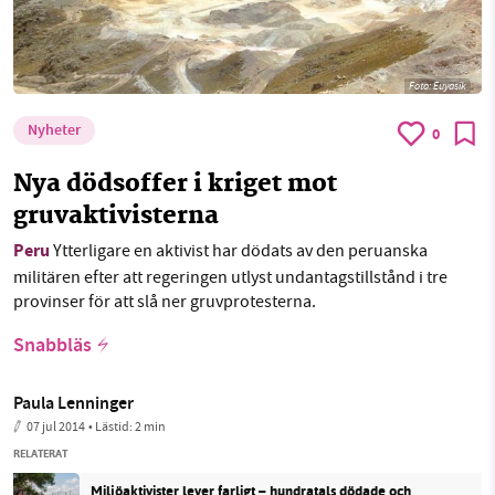
Foto:
Euyasik
Nyheter
0
Nya dödsoffer i kriget mot
gruvaktivisterna
Peru
Ytterligare en aktivist har dödats av den peruanska
militären efter att regeringen utlyst undantagstillstånd i tre
provinser för att slå ner gruvprotesterna.
Snabbläs
Paula Lenninger
07 jul 2014
• Lästid:
2 min
RELATERAT
Miljöaktivister lever farligt – hundratals dödade och