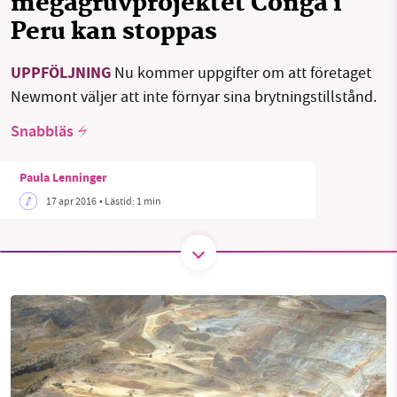
megagruvprojektet Conga i
Peru kan stoppas
SMB kämpar för en hållbar framtid. Sedan
UPPFÖLJNING
Nu kommer uppgifter om att företaget
starten 2010 har vår ideella redaktion drivit
Newmont väljer att inte förnyar sina brytningstillstånd.
miljödebatten framåt genom
Snabbläs
nyhetsbevakning och granskningar. Nu vill vi
utveckla vårt arbete – och vi hoppas att du
Paula Lenninger
vill hjälpa oss.
17 apr 2016
• Lästid:
1 min
Stötta vårt arbete genom att swisha en slant till
1231368703
Läs vad vi vill göra