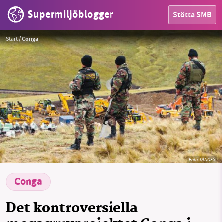
Supermiljöbloggen
Stötta SMB
HEM
Start
/
Conga
OMRÅDEN
MILJÖFAKTA
OM OSS
Sök
Sparade inlägg
Tipsa oss
Foto:
DINOES
Facebook
Instagram
BlueSky
Conga
Threads
LinkedIn
Det kontroversiella