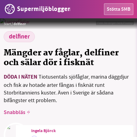
Supermiljöbloggen
Stötta SMB
HEM
Foto:
No-longer-here/Pixabay
Start
/
delfiner
OMRÅDEN
delfiner
MILJÖFAKTA
Mängder av fåglar, delfiner
OM OSS
och sälar dör i fisknät
DÖDA I NÄTEN
Tiotusentals sjöfåglar, marina däggdjur
Sök
Sparade inlägg
Tipsa oss
och fisk av hotade arter fångas i fisknät runt
Storbritanniens kuster. Även i Sverige är sådana
Facebook
Instagram
BlueSky
bifångster ett problem.
Snabbläs
Threads
LinkedIn
Ingela Björck