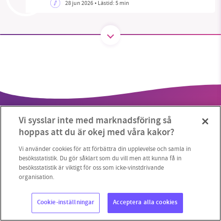
28 jun 2026
• Lästid:
5 min
SMB kämpar för en hållbar framtid. Sedan
starten 2010 har vår ideella redaktion drivit
miljödebatten framåt genom
nyhetsbevakning och granskningar. Nu vill vi
utveckla vårt arbete – och vi hoppas att du
vill hjälpa oss.
Vi sysslar inte med marknadsföring så
Stötta vårt arbete genom att swisha en slant till
hoppas att du är okej med våra kakor?
1231368703
Vi använder cookies för att förbättra din upplevelse och samla in
besöksstatistik. Du gör såklart som du vill men att kunna få in
besöksstatistik är viktigt för oss som icke-vinstdrivande
Copyright 2023 © Supermiljöbloggen
Cookieinställningar
Läs vad vi vill göra
organisation.
Cookie-inställningar
Acceptera alla cookies