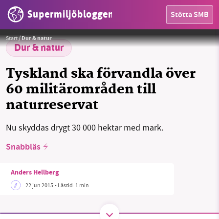
Supermiljöbloggen
Stötta SMB
HEM
Foto: Anders Hellberg
Start
/
Dur & natur
OMRÅDEN
Dur & natur
MILJÖFAKTA
Tyskland ska förvandla över
60 militärområden till
OM OSS
naturreservat
Nu skyddas drygt 30 000 hektar med mark.
Sök
Sparade inlägg
Tipsa oss
Snabbläs
Facebook
Instagram
BlueSky
Anders Hellberg
Threads
LinkedIn
22 jun 2015
• Lästid:
1 min