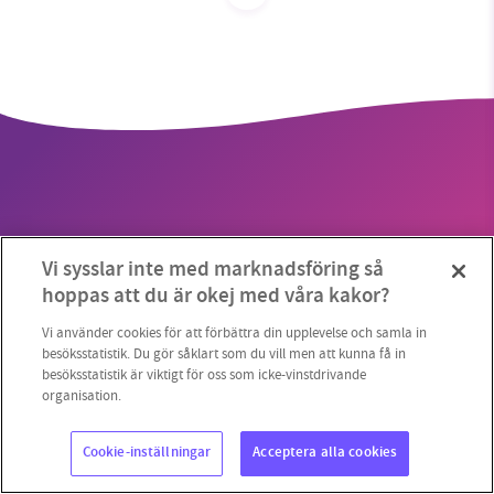
SMB kämpar för en hållbar framtid. Sedan
starten 2010 har vår ideella redaktion drivit
miljödebatten framåt genom
nyhetsbevakning och granskningar. Nu vill vi
utveckla vårt arbete – och vi hoppas att du
vill hjälpa oss.
Vi sysslar inte med marknadsföring så
Stötta vårt arbete genom att swisha en slant till
Copyright 2023 © Supermiljöbloggen
Cookieinställningar
hoppas att du är okej med våra kakor?
1231368703
Vi använder cookies för att förbättra din upplevelse och samla in
besöksstatistik. Du gör såklart som du vill men att kunna få in
besöksstatistik är viktigt för oss som icke-vinstdrivande
Läs vad vi vill göra
organisation.
Cookie-inställningar
Acceptera alla cookies