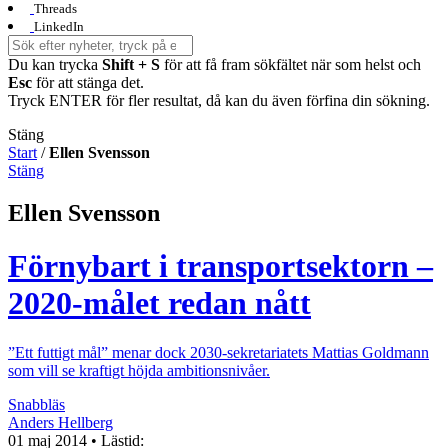
Threads
LinkedIn
Du kan trycka
Shift + S
för att få fram sökfältet när som helst och
Esc
för att stänga det.
Tryck ENTER för fler resultat, då kan du även förfina din sökning.
Stäng
Start
/
Ellen Svensson
Stäng
Ellen Svensson
Förnybart i transportsektorn –
2020-målet redan nått
”Ett futtigt mål” menar dock 2030-sekretariatets Mattias Goldmann
som vill se kraftigt höjda ambitionsnivåer.
Snabbläs
Anders Hellberg
01 maj 2014
• Lästid: