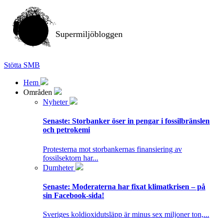
Supermiljöbloggen
Stötta SMB
Hem
Områden
Nyheter
Senaste:
Storbanker öser in pengar i fossilbränslen
och petrokemi
Protesterna mot storbankernas finansiering av
fossilsektorn har...
Dumheter
Senaste:
Moderaterna har fixat klimatkrisen – på
sin Facebook-sida!
Sveriges koldioxidutsläpp är minus sex miljoner ton,...