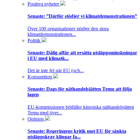
Positiva nyheter
Senaste:
”Därför stödjer vi klimatdemonstrationen”
Över 100 organisationer stödjer den stora
klimatdemonstrationen...
Politik
Senaste:
Dålig affär att ersätta utsläppsminskningar
i EU med klimatk...
Det är inte fel när EU (och...
Konsumtion
Senaste:
Dags för näthandelsjätten Temu att följa
lagen
EU-kommissionen bötfäller kinesiska näthandelsjätten
Temu med över...
Opinion
Senaste:
Regeringens kritik mot EU för sänkta
utsläppskrav klingar fa...