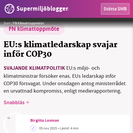
Supermiljöbloggen
Stötta SMB
Foto:
UN
Start
/
FN klimattoppmöte
FN klimattoppmöte
HEM
EU:s klimatledarskap svajar
OMRÅDEN
inför COP30
MILJÖFAKTA
SVAJANDE KLIMATPOLITIK
EU:s miljö- och
OM OSS
klimatministrar försöker enas. EUs ledarskap inför
COP30 försvagat. Under onsdagen antog ministerrådet
en urvattnad kompromiss, enligt medierapportering.
Sök
Sparade inlägg
Tipsa oss
Snabbläs
Facebook
Instagram
BlueSky
Birgitta Losman
05 nov 2025
• Lästid:
4 min
Threads
LinkedIn