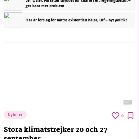
Leif Öster: Nu faller skyddet för knärot i ett regeringsbeslut –
ger bara mer problem
Här är förslag för bättre existentiell hälsa, Ulf – byt politik!
Foto:
Nyheter
0
Stora klimatstrejker 20 och 27