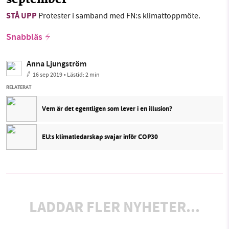
september
STÅ UPP
Protester i samband med FN:s klimattoppmöte.
Snabbläs
Anna Ljungström
16 sep 2019
• Lästid:
2 min
RELATERAT
Vem är det egentligen som lever i en illusion?
EU:s klimatledarskap svajar inför COP30
LADDAR FLER NYHETER...