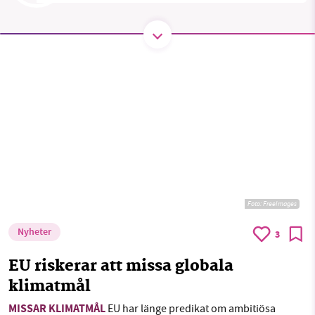
SMB kämpar för en hållbar framtid. Sedan
starten 2010 har vår ideella redaktion drivit
miljödebatten framåt genom
nyhetsbevakning och granskningar. Nu vill vi
utveckla vårt arbete – och vi hoppas att du
vill hjälpa oss.
Stötta vårt arbete genom att swisha en slant till
Foto:
FreeImages
1231368703
Nyheter
3
Läs vad vi vill göra
EU riskerar att missa globala
klimatmål
MISSAR KLIMATMÅL
EU har länge predikat om ambitiösa