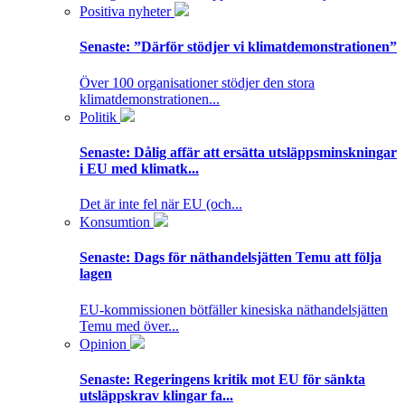
Positiva nyheter
Senaste:
”Därför stödjer vi klimatdemonstrationen”
Över 100 organisationer stödjer den stora
klimatdemonstrationen...
Politik
Senaste:
Dålig affär att ersätta utsläppsminskningar
i EU med klimatk...
Det är inte fel när EU (och...
Konsumtion
Senaste:
Dags för näthandelsjätten Temu att följa
lagen
EU-kommissionen bötfäller kinesiska näthandelsjätten
Temu med över...
Opinion
Senaste:
Regeringens kritik mot EU för sänkta
utsläppskrav klingar fa...