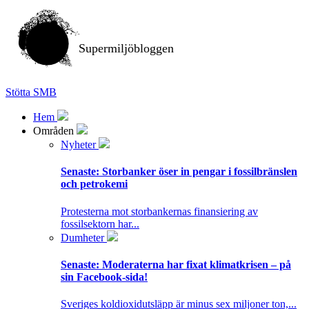
Supermiljöbloggen
Stötta SMB
Hem
Områden
Nyheter
Senaste:
Storbanker öser in pengar i fossilbränslen
och petrokemi
Protesterna mot storbankernas finansiering av
fossilsektorn har...
Dumheter
Senaste:
Moderaterna har fixat klimatkrisen – på
sin Facebook-sida!
Sveriges koldioxidutsläpp är minus sex miljoner ton,...