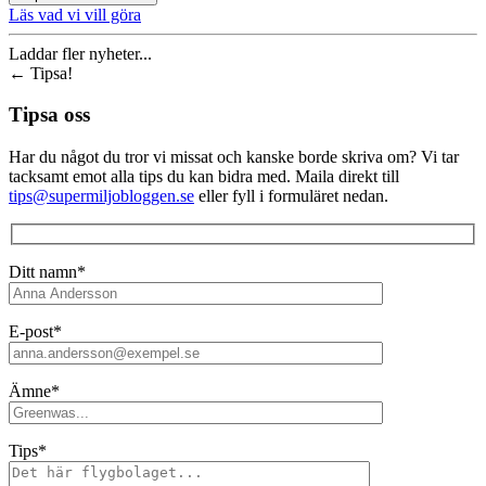
Läs vad vi vill göra
Laddar fler nyheter...
←
Tipsa!
Tipsa oss
Har du något du tror vi missat och kanske borde skriva om? Vi tar
tacksamt emot alla tips du kan bidra med. Maila direkt till
tips@supermiljobloggen.se
eller fyll i formuläret nedan.
Ditt namn*
E-post*
Ämne*
Tips*