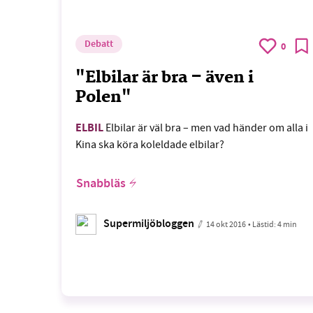
Debatt
0
"Elbilar är bra – även i
Polen"
ELBIL
Elbilar är väl bra – men vad händer om alla i
Kina ska köra koleldade elbilar?
Snabbläs
Supermiljöbloggen
14 okt 2016
• Lästid:
4 min