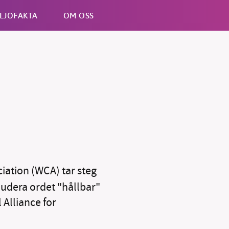
LJÖFAKTA
OM OSS
Esc
B kämpar för en hållbar framtid. Sedan starten 2010 har 
ideella redaktion drivit miljödebatten framåt genom
iation (WCA) tar steg
tsbevakning och granskningar. Nu vill vi utveckla vårt arb
kludera ordet "hållbar"
och vi hoppas att du vill hjälpa oss.
 Alliance for
Stötta vårt arbete genom att swisha en slant till