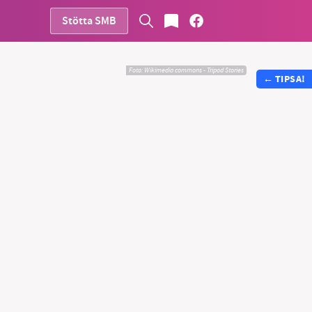
Stötta SMB
Foto:
Wikimedia commons - Tripod Stories
←
TIPSA!
vår
ete –