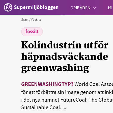
Supermiljöbloggen
OMRÅDEN
MI
Start
/
fossilt
fossilt
Shift + S
Kolindustrin utför
häpnadsväckande
greenwashing
SM
GREENWASHINGTYP?
World Coal Assoc
nyhe
för att förbättra sin image genom att in
i det nya namnet FutureCoal: The Global
Sustainable Coal. ...