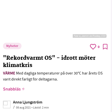
Foto: e_stamm via Pixabay, CC0
Nyheter
0
"Rekordvarmt OS" - idrott möter
klimatkris
VÄRME
Med dagliga temperaturer på över 30°C har årets OS
varit direkt farligt för deltagarna.
Snabbläs
Anna Ljungström
08 aug 2021
• Lästid:
2 min