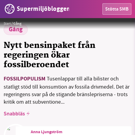
Supermiljöbloggen
Stötta SMB
Foto:
Jacek Dylag / Unsplash License
Start
/
Gång
HEM
Gång
OMRÅDEN
Nytt bensinpaket från
regeringen ökar
MILJÖFAKTA
fossilberoendet
OM OSS
FOSSILPOPULISM
Tusenlappar till alla bilister och
statligt stöd till konsumtion av fossila drivmedel. Det är
Sök
Sparade inlägg
Tipsa oss
regeringens svar på de stigande bränslepriserna - trots
kritik om att subventione...
Facebook
Instagram
BlueSky
Snabbläs
Threads
LinkedIn
Anna Ljungström