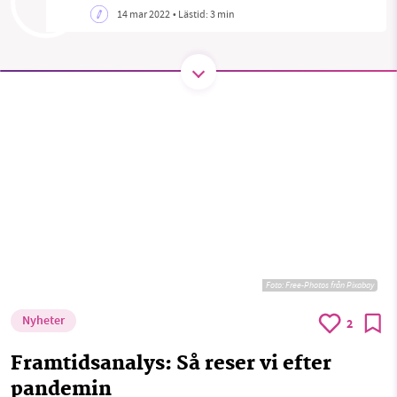
14 mar 2022
• Lästid:
3 min
SMB kämpar för en hållbar framtid. Sedan
starten 2010 har vår ideella redaktion drivit
miljödebatten framåt genom
nyhetsbevakning och granskningar. Nu vill vi
utveckla vårt arbete – och vi hoppas att du
vill hjälpa oss.
Stötta vårt arbete genom att swisha en slant till
1231368703
Foto:
Free-Photos från Pixabay
Läs vad vi vill göra
Nyheter
2
Framtidsanalys: Så reser vi efter
pandemin