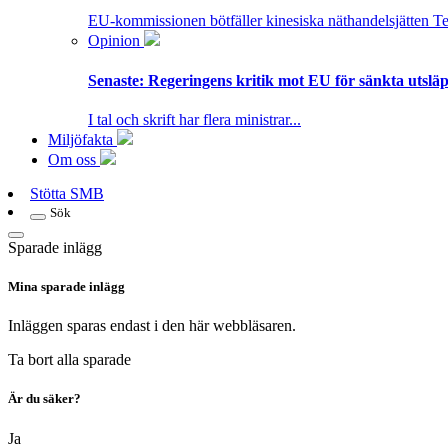
EU-kommissionen bötfäller kinesiska näthandelsjätten T
Opinion
Senaste:
Regeringens kritik mot EU för sänkta utsläpp
I tal och skrift har flera ministrar...
Miljöfakta
Om oss
Stötta SMB
Sök
Sparade inlägg
Mina sparade inlägg
Inläggen sparas endast i den här webbläsaren.
Ta bort alla sparade
Är du säker?
Ja