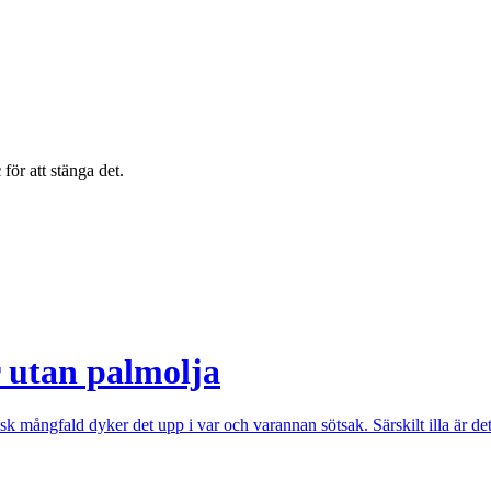
c
för att stänga det.
r utan palmolja
isk mångfald dyker det upp i var och varannan sötsak. Särskilt illa är de