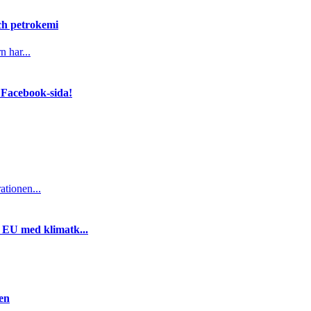
och petrokemi
n har...
 Facebook-sida!
ationen...
i EU med klimatk...
gen