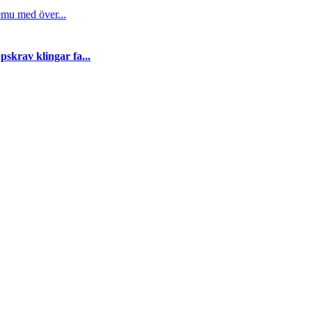
emu med över...
skrav klingar fa...