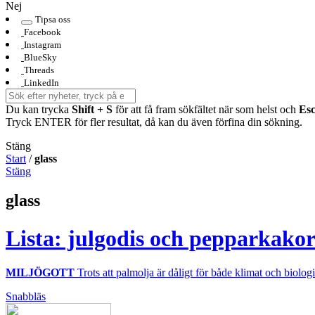
Nej
Tipsa oss
Facebook
Instagram
BlueSky
Threads
LinkedIn
Du kan trycka
Shift + S
för att få fram sökfältet när som helst och
Es
Tryck ENTER för fler resultat, då kan du även förfina din sökning.
Stäng
Start
/
glass
Stäng
glass
Lista: julgodis och pepparkako
MILJÖGOTT
Trots att palmolja är dåligt för både klimat och biolog
Snabbläs