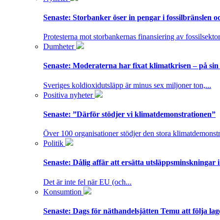
Senaste:
Storbanker öser in pengar i fossilbränslen 
Protesterna mot storbankernas finansiering av fossilsektor
Dumheter
Senaste:
Moderaterna har fixat klimatkrisen – på sin
Sveriges koldioxidutsläpp är minus sex miljoner ton,...
Positiva nyheter
Senaste:
”Därför stödjer vi klimatdemonstrationen”
Över 100 organisationer stödjer den stora klimatdemonstr
Politik
Senaste:
Dålig affär att ersätta utsläppsminskningar 
Det är inte fel när EU (och...
Konsumtion
Senaste:
Dags för näthandelsjätten Temu att följa la