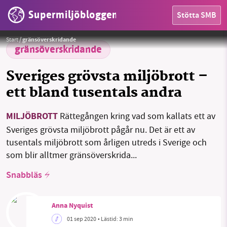
Supermiljöbloggen
Stötta SMB
HEM
Bild av Alexei Chizhov från Pixabay
Foto:
Alexei Chizhov från Pixabay
Start
/
gränsöverskridande
OMRÅDEN
gränsöverskridande
MILJÖFAKTA
Sveriges grövsta miljöbrott –
ett bland tusentals andra
OM OSS
MILJÖBROTT
Rättegången kring vad som kallats ett av
Sveriges grövsta miljöbrott pågår nu. Det är ett av
Sök
Sparade inlägg
Tipsa oss
tusentals miljöbrott som årligen utreds i Sverige och
som blir alltmer gränsöverskrida...
Facebook
Instagram
BlueSky
Snabbläs
Threads
LinkedIn
Anna Nyquist
01 sep 2020
• Lästid:
3 min