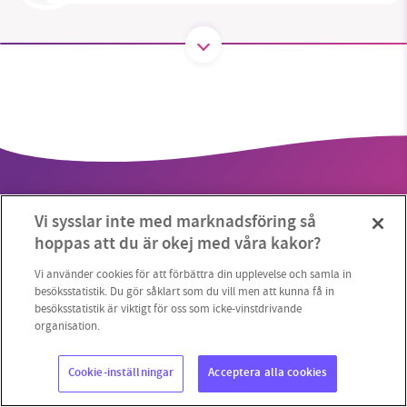
SMB kämpar för en hållbar framtid. Sedan
starten 2010 har vår ideella redaktion drivit
miljödebatten framåt genom
nyhetsbevakning och granskningar. Nu vill vi
utveckla vårt arbete – och vi hoppas att du
vill hjälpa oss.
Vi sysslar inte med marknadsföring så
Stötta vårt arbete genom att swisha en slant till
hoppas att du är okej med våra kakor?
1231368703
Vi använder cookies för att förbättra din upplevelse och samla in
Copyright 2023 © Supermiljöbloggen
Cookieinställningar
besöksstatistik. Du gör såklart som du vill men att kunna få in
besöksstatistik är viktigt för oss som icke-vinstdrivande
Läs vad vi vill göra
organisation.
Cookie-inställningar
Acceptera alla cookies