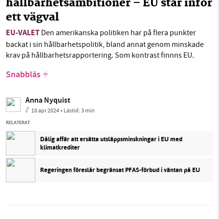
hållbarhetsambitioner – EU står inför
ett vägval
EU-VALET
Den amerikanska politiken har på flera punkter
backat i sin hållbarhetspolitik, bland annat genom minskade
krav på hållbarhetsrapportering. Som kontrast finnns EU.
Snabbläs
Anna Nyquist
18 apr 2024
• Lästid:
3 min
RELATERAT
Dålig affär att ersätta utsläppsminskningar i EU med
klimatkrediter
Regeringen föreslår begränsat PFAS-förbud i väntan på EU