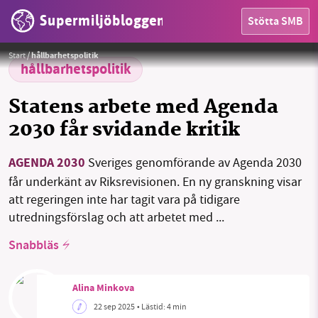
Supermiljöbloggen
Stötta SMB
Foto:
United Nations Photo / Flickr
Start
/
hållbarhetspolitik
hållbarhetspolitik
HEM
Statens arbete med Agenda
OMRÅDEN
2030 får svidande kritik
MILJÖFAKTA
AGENDA 2030
Sveriges genomförande av Agenda 2030
OM OSS
får underkänt av Riksrevisionen. En ny granskning visar
att regeringen inte har tagit vara på tidigare
utredningsförslag och att arbetet med ...
Sök
Sparade inlägg
Tipsa oss
Snabbläs
Facebook
Instagram
BlueSky
Alina Minkova
22 sep 2025
• Lästid:
4 min
Threads
LinkedIn