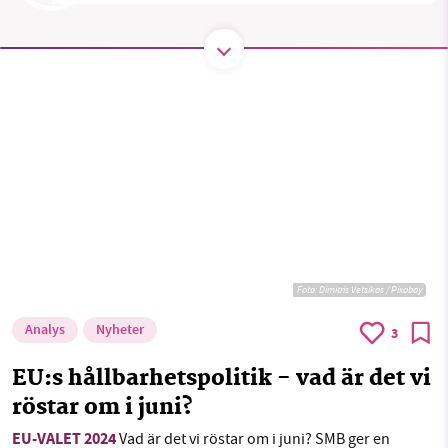
SMB kämpar för en hållbar framtid. Sedan
starten 2010 har vår ideella redaktion drivit
miljödebatten framåt genom
nyhetsbevakning och granskningar. Nu vill vi
utveckla vårt arbete – och vi hoppas att du
vill hjälpa oss.
Stötta vårt arbete genom att swisha en slant till
Foto:
Dimitris Vetsikas / Pixabay
1231368703
Analys
Nyheter
3
Läs vad vi vill göra
EU:s hållbarhetspolitik - vad är det vi
röstar om i juni?
EU-VALET 2024
Vad är det vi röstar om i juni? SMB ger en