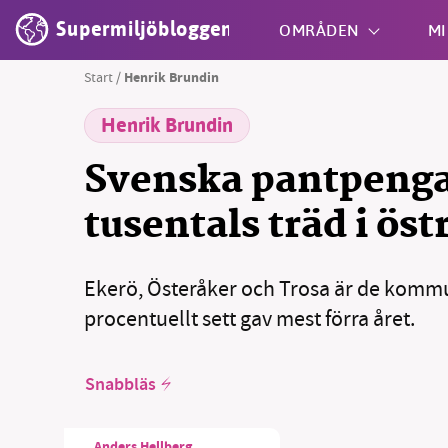
Supermiljöbloggen
OMRÅDEN
MI
Start
/
Henrik Brundin
Henrik Brundin
Shift + S
Svenska pantpenga
tusentals träd i öst
Ekerö, Österåker och Trosa är de komm
procentuellt sett gav mest förra året.
Snabbläs
Anders Hellberg