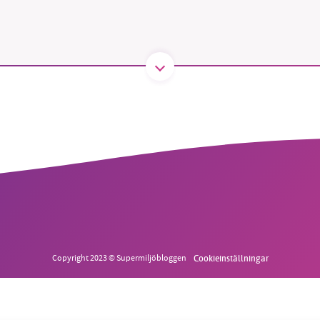
B kämpar för en hållbar framtid. Sedan starten 2010 har 
ideella redaktion drivit miljödebatten framåt genom
tsbevakning och granskningar. Nu vill vi utveckla vårt arb
och vi hoppas att du vill hjälpa oss.
Stötta vårt arbete genom att swisha en slant till
1231368703
Läs vad vi vill göra
Copyright 2023 © Supermiljöbloggen
Cookieinställningar