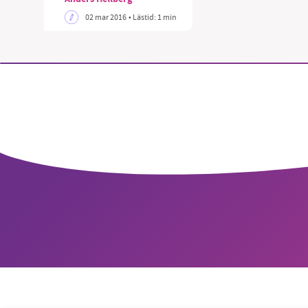
02 mar 2016
• Lästid:
1 min
SM
nyhe