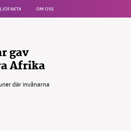
LJÖFAKTA
OM OSS
Esc
r gav
ra Afrika
uner där invånarna