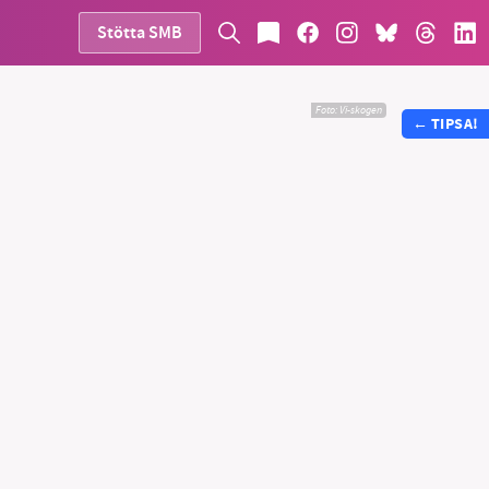
Stötta SMB
Foto:
Vi-skogen
←
TIPSA!