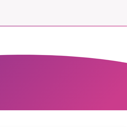
vår
ete –