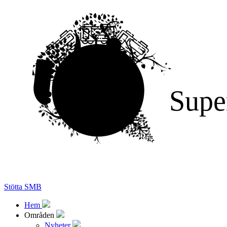
Supe
Stötta SMB
Hem
Områden
Nyheter