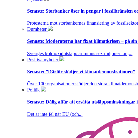
Senaste:
Storbanker öser in pengar i fossilbränslen 
Protesterna mot storbankernas finansiering av fossilsektor
Dumheter
Senaste:
Moderaterna har fixat klimatkrisen – på sin
Sveriges koldioxidutsläpp är minus sex miljoner ton,...
Positiva nyheter
Senaste:
”Därför stödjer vi klimatdemonstrationen”
Över 100 organisationer stödjer den stora klimatdemonstr
Politik
Senaste:
Dålig affär att ersätta utsläppsminskningar 
Det är inte fel när EU (och...