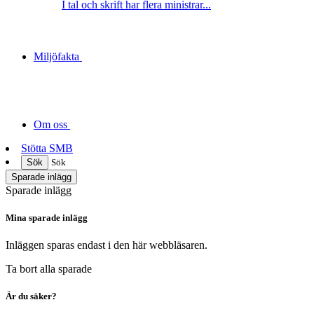
I tal och skrift har flera ministrar...
Miljöfakta
Om oss
Stötta SMB
Sök
Sök
Sparade inlägg
Sparade inlägg
Mina sparade inlägg
Inläggen sparas endast i den här webbläsaren.
Ta bort alla sparade
Är du säker?