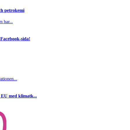
och petrokemi
n har...
 Facebook-sida!
ationen...
i EU med klimatk...