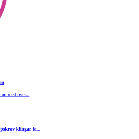
gen
emu med över...
skrav klingar fa...