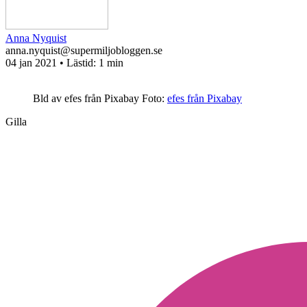
Anna Nyquist
anna.nyquist@supermiljobloggen.se
04 jan 2021
• Lästid:
1 min
Bld av efes från Pixabay
Foto:
efes från Pixabay
Gilla