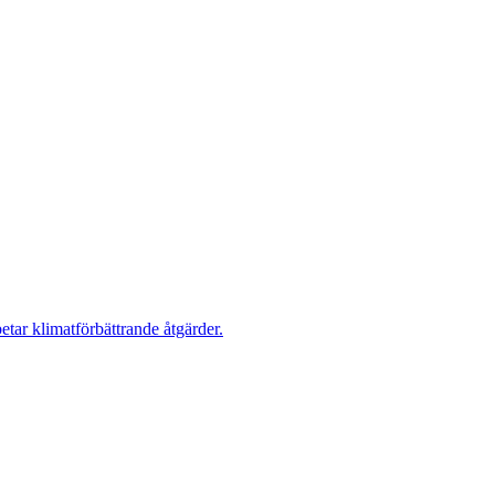
tar klimatförbättrande åtgärder.