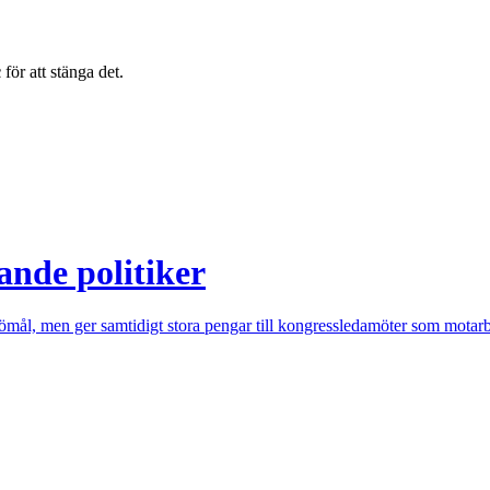
c
för att stänga det.
lande politiker
mål, men ger samtidigt stora pengar till kongressledamöter som motarbe