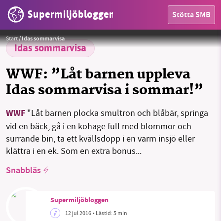
Supermiljöbloggen
Stötta SMB
HEM
Start
/
Idas sommarvisa
OMRÅDEN
Idas sommarvisa
MILJÖFAKTA
WWF: ”Låt barnen uppleva
Idas sommarvisa i sommar!”
OM OSS
WWF
"Låt barnen plocka smultron och blåbär, springa
vid en bäck, gå i en kohage full med blommor och
Sök
Sparade inlägg
Tipsa oss
surrande bin, ta ett kvällsdopp i en varm insjö eller
klättra i en ek. Som en extra bonus...
Facebook
Instagram
BlueSky
Snabbläs
Threads
LinkedIn
Supermiljöbloggen
12 jul 2016
• Lästid:
5 min