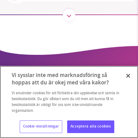
SMB kämpar för en hållbar framtid. Sedan
starten 2010 har vår ideella redaktion drivit
miljödebatten framåt genom
nyhetsbevakning och granskningar. Nu vill vi
utveckla vårt arbete – och vi hoppas att du
vill hjälpa oss.
Vi sysslar inte med marknadsföring så
Stötta vårt arbete genom att swisha en slant till
hoppas att du är okej med våra kakor?
1231368703
Vi använder cookies för att förbättra din upplevelse och samla in
Copyright 2023 © Supermiljöbloggen
Cookieinställningar
besöksstatistik. Du gör såklart som du vill men att kunna få in
besöksstatistik är viktigt för oss som icke-vinstdrivande
Läs vad vi vill göra
organisation.
Cookie-inställningar
Acceptera alla cookies