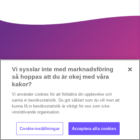
1231368703
Läs vad vi vill göra
Vi sysslar inte med marknadsföring
Copyright 2023 © Supermiljöbloggen
Cookieinställningar
så hoppas att du är okej med våra
kakor?
Vi använder cookies för att förbättra din upplevelse och
samla in besöksstatistik. Du gör såklart som du vill men att
kunna få in besöksstatistik är viktigt för oss som icke-
vinstdrivande organisation.
Cookie-inställningar
Acceptera alla cookies