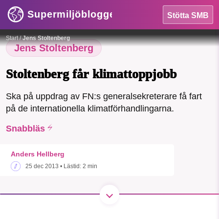
Supermiljöbloggen
Stötta SMB
HEM
Start
/
Jens Stoltenberg
OMRÅDEN
Jens Stoltenberg
MILJÖFAKTA
Stoltenberg får klimattoppjobb
OM OSS
Ska på uppdrag av FN:s generalsekreterare få fart
på de internationella klimatförhandlingarna.
SMB kämpar för en hållbar framtid. Sedan
Snabbläs
Sök
Sparade inlägg
Tipsa oss
starten 2010 har vår ideella redaktion
drivit miljödebatten framåt genom
Anders Hellberg
nyhetsbevakning och granskningar. Nu
Facebook
Instagram
BlueSky
25 dec 2013
• Lästid:
2 min
vill vi utveckla vårt arbete – och vi
hoppas att du vill hjälpa oss.
Threads
LinkedIn
Stötta vårt arbete genom att swisha en slant till