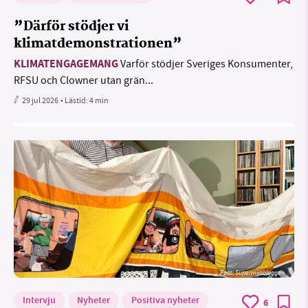
”Därför stödjer vi
klimatdemonstrationen”
KLIMATENGAGEMANG
Varför stödjer Sveriges Konsumenter,
RFSU och Clowner utan grän...
29 jul 2026
• Lästid:
4 min
Foto: Supermijöbloggen
Intervju
Nyheter
Positiva nyheter
6