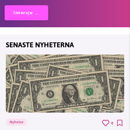
Intervju
SENASTE NYHETERNA
Foto:
geralt/Pixabay
Nyheter
0