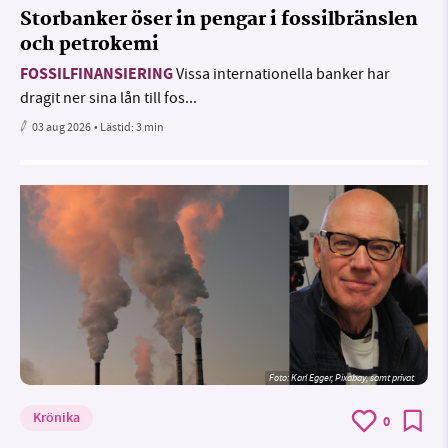
Storbanker öser in pengar i fossilbränslen
och petrokemi
FOSSILFINANSIERING
Vissa internationella banker har
dragit ner sina lån till fos...
03 aug 2026
• Lästid:
3 min
Foto:
Karl Egger, Pixabay, samt privat
Krönika
0