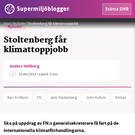
Supermiljöbloggen
Stötta SMB
Start
/
Nyheter
/
Stoltenberg får klimattoppjobb
Nyheter
Stoltenberg får
klimattoppjobb
HEM
Anders Hellberg
OMRÅDEN
25 dec 2013
• Lästid:
2 min
MILJÖFAKTA
Ban Ki-Moon
FN
Jens Stoltenberg
John Kufuor
Klimat
OM OSS
Ska på uppdrag av FN:s generalsekreterare få fart på de
Sök
Sparade inlägg
Tipsa oss
internationella klimatförhandlingarna.