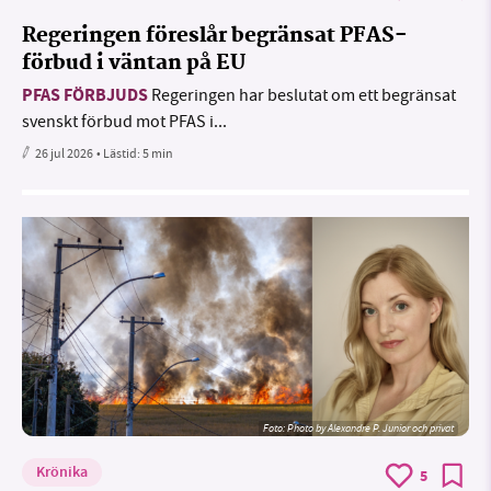
Regeringen föreslår begränsat PFAS-
förbud i väntan på EU
PFAS FÖRBJUDS
Regeringen har beslutat om ett begränsat
svenskt förbud mot PFAS i...
26 jul 2026
• Lästid:
5 min
Foto:
Photo by Alexandre P. Junior och privat
Krönika
5