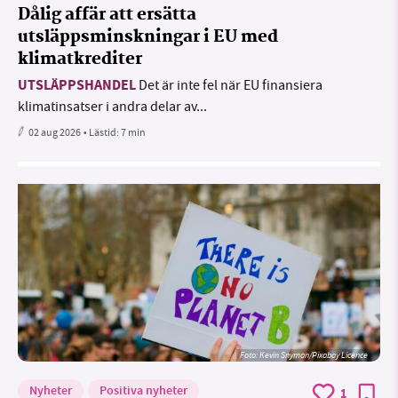
Dålig affär att ersätta
utsläppsminskningar i EU med
klimatkrediter
UTSLÄPPSHANDEL
Det är inte fel när EU finansiera
klimatinsatser i andra delar av...
02 aug 2026
• Lästid:
7 min
Foto:
Kevin Snyman/Pixabay Licence
Nyheter
Positiva nyheter
1