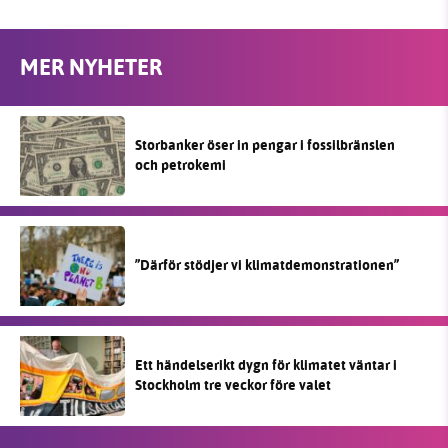
MER NYHETER
Storbanker öser in pengar i fossilbränslen
och petrokemi
”Därför stödjer vi klimatdemonstrationen”
Ett händelserikt dygn för klimatet väntar i
Stockholm tre veckor före valet