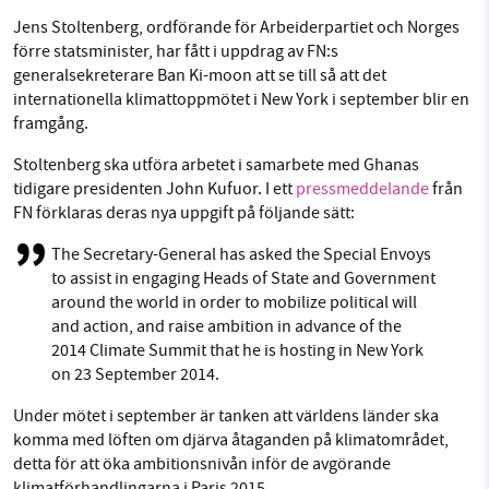
Facebook
Instagram
BlueSky
Jens Stoltenberg, ordförande för Arbeiderpartiet och Norges
förre statsminister, har fått i uppdrag av FN:s
generalsekreterare Ban Ki-moon att se till så att det
SMB kämpar för en hållbar framtid. Sedan
Threads
LinkedIn
internationella klimattoppmötet i New York i september blir en
starten 2010 har vår ideella redaktion drivit
framgång.
miljödebatten framåt genom
Stoltenberg ska utföra arbetet i samarbete med Ghanas
nyhetsbevakning och granskningar. Nu vill vi
tidigare presidenten John Kufuor. I ett
pressmeddelande
från
utveckla vårt arbete – och vi hoppas att du
FN förklaras deras nya uppgift på följande sätt:
vill hjälpa oss.
The Secretary-General has asked the Special Envoys
Stötta vårt arbete genom att swisha en slant till
to assist in engaging Heads of State and Government
around the world in order to mobilize political will
1231368703
and action, and raise ambition in advance of the
2014 Climate Summit that he is hosting in New York
on 23 September 2014.
Läs vad vi vill göra
Under mötet i september är tanken att världens länder ska
komma med löften om djärva åtaganden på klimatområdet,
detta för att öka ambitionsnivån inför de avgörande
klimatförhandlingarna i Paris 2015.