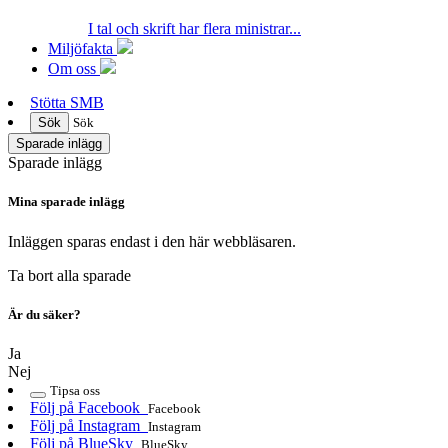
I tal och skrift har flera ministrar...
Miljöfakta
Om oss
Stötta SMB
Sök
Sök
Sparade inlägg
Sparade inlägg
Mina sparade inlägg
Inläggen sparas endast i den här webbläsaren.
Ta bort alla sparade
Är du säker?
Ja
Nej
Tipsa oss
Följ på Facebook
Facebook
Följ på Instagram
Instagram
Följ på BlueSky
BlueSky