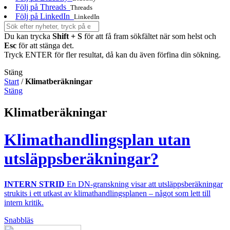
Följ på Threads
Threads
Följ på LinkedIn
LinkedIn
Du kan trycka
Shift + S
för att få fram sökfältet när som helst och
Esc
för att stänga det.
Tryck ENTER för fler resultat, då kan du även förfina din sökning.
Stäng
Start
/
Klimatberäkningar
Stäng
Klimatberäkningar
Klimathandlingsplan utan
utsläppsberäkningar?
INTERN STRID
En DN-granskning visar att utsläppsberäkningar
strukits i ett utkast av klimathandlingsplanen – något som lett till
intern kritik.
Snabbläs