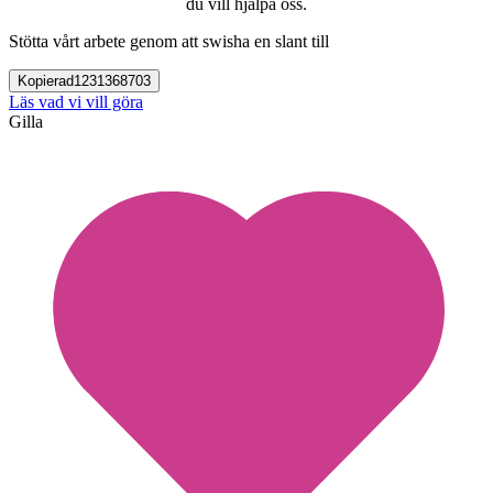
du vill hjälpa oss.
Stötta vårt arbete genom att swisha en slant till
Kopierad
1231368703
Läs vad vi vill göra
Gilla