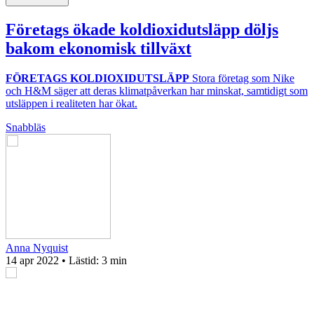
Företags ökade koldioxidutsläpp döljs
bakom ekonomisk tillväxt
FÖRETAGS KOLDIOXIDUTSLÄPP
Stora företag som Nike
och H&M säger att deras klimatpåverkan har minskat, samtidigt som
utsläppen i realiteten har ökat.
Snabbläs
Anna Nyquist
14 apr 2022
• Lästid:
3 min