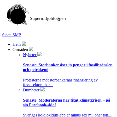
Supermiljöbloggen
Stötta SMB
Hem
Områden
Nyheter
Senaste:
Storbanker öser in pengar i fossilbränslen
och petrokemi
Protesterna mot storbankernas finansiering av
fossilsektorn har...
Dumheter
Senaste:
Moderaterna har fixat klimatkrisen – på
sin Facebook-sida!
Sveriges koldioxidutsläpp är minus sex miljoner ton,...