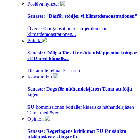
Positiva nyheter
Senaste:
”Därför stödjer vi klimatdemonstrationen”
Över 100 organisationer stödjer den stora
klimatdemonstrationen...
Politik
Senaste:
Dålig affär att ersätta utsläppsminskningar
i EU med klimatk...
Det är inte fel när EU (och...
Konsumtion
Senaste:
Dags för näthandelsjätten Temu att följa
lagen
EU-kommissionen bötfäller kinesiska näthandelsjätten
Temu med över...
Opinion
Senaste:
Regeringens kritik mot EU för sänkta
utsläppskrav klingar fa...