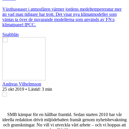
Växthusgaser i atmosfären värmer jordens medeltempereratur mer
än vad man tidigare har trott. Det visar nya klimatmodeller som
väntas ta över de nuvarande modellerna som används av FN:s
klimatpanel IPCC.
Snabbläs
Andreas Vilhelmsson
25 okt 2019
• Lästid:
3 min
SMB kämpar för en hållbar framtid. Sedan starten 2010 har vår
ideella redaktion drivit miljödebatten framåt genom nyhetsbevakning
och granskningar. Nu vill vi utveckla vårt arbete – och vi hoppas att