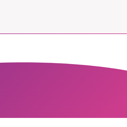
vår
ete –