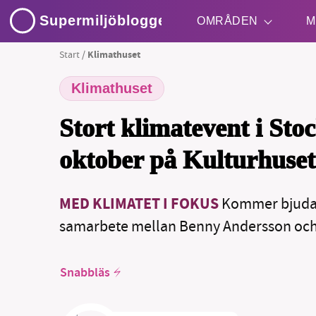
Supermiljöbloggen
OMRÅDEN
M
Start
/
Klimathuset
Klimathuset
Shift + S
Stort klimatevent i Sto
oktober på Kulturhuset
MED KLIMATET I FOKUS
Kommer bjudas 
samarbete mellan Benny Andersson och
Snabbläs