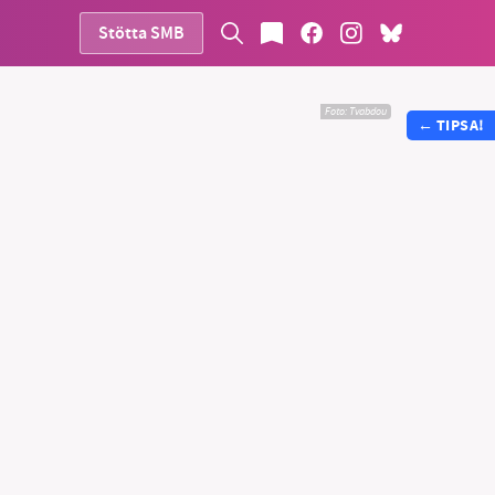
Stötta SMB
Foto:
Tvabdou
←
TIPSA!