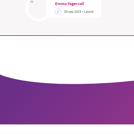
Emma Fagervall
29 sep 2015
• Lästid:
SM
nyhe