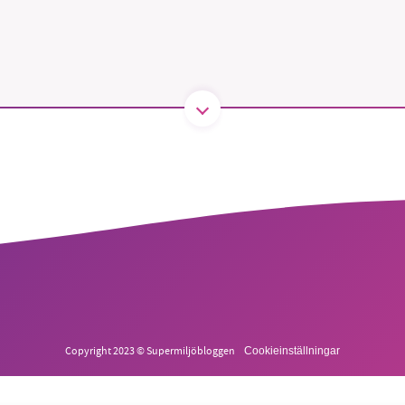
B kämpar för en hållbar framtid. Sedan starten 2010 har 
ideella redaktion drivit miljödebatten framåt genom
tsbevakning och granskningar. Nu vill vi utveckla vårt arb
och vi hoppas att du vill hjälpa oss.
Stötta vårt arbete genom att swisha en slant till
1231368703
Läs vad vi vill göra
Copyright 2023 © Supermiljöbloggen
Cookieinställningar