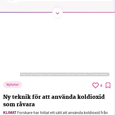
SMB kämpar för en hållbar framtid. Sedan
starten 2010 har vår ideella redaktion drivit
miljödebatten framåt genom
nyhetsbevakning och granskningar. Nu vill vi
utveckla vårt arbete – och vi hoppas att du
vill hjälpa oss.
Stötta vårt arbete genom att swisha en slant till
Foto:
Kunal Mukherjee (Creative Commons Attribution-Share Alike 2.0 Generic license.)
1231368703
Nyheter
0
Läs vad vi vill göra
Ny teknik för att använda koldioxid
som råvara
KLIMAT
Forskare har hittat ett sätt att använda koldioxid från