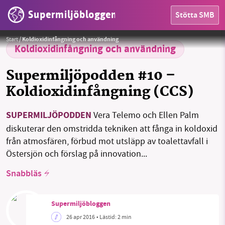
Supermiljöbloggen
Stötta SMB
Foto: Vera Telemo och Ellen Palm
HEM
Start
/
Koldioxidinfångning och användning
Koldioxidinfångning och användning
OMRÅDEN
Supermiljöpodden #10 –
MILJÖFAKTA
Koldioxidinfångning (CCS)
OM OSS
SUPERMILJÖPODDEN
Vera Telemo och Ellen Palm
diskuterar den omstridda tekniken att fånga in koldoxid
från atmosfären, förbud mot utsläpp av toalettavfall i
Sök
Sparade inlägg
Tipsa oss
Östersjön och förslag på innovation...
Snabbläs
Facebook
Instagram
BlueSky
Threads
LinkedIn
Supermiljöbloggen
26 apr 2016
• Lästid:
2 min