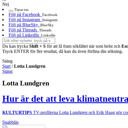
Nej
Tipsa oss
Följ på Facebook
Facebook
Följ på Instagram
Instagram
Följ på BlueSky
BlueSky
Följ på Threads
Threads
Följ på LinkedIn
LinkedIn
Du kan trycka
Shift + S
för att få fram sökfältet när som helst och
Es
Tryck ENTER för fler resultat, då kan du även förfina din sökning.
Stäng
Start
/
Lotta Lundgren
Stäng
Lotta Lundgren
Hur är det att leva klimatneut
KULTURTIPS
TV-profilerna Lotta Lundgren och Erik Haag gör come
Snabbläs