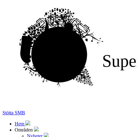
Supe
Stötta SMB
Hem
Områden
Nyheter