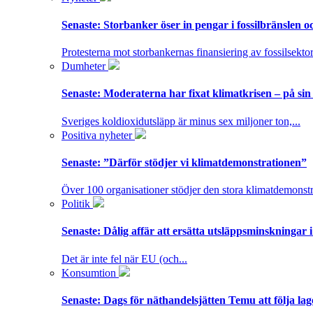
Senaste:
Storbanker öser in pengar i fossilbränslen 
Protesterna mot storbankernas finansiering av fossilsektor
Dumheter
Senaste:
Moderaterna har fixat klimatkrisen – på sin
Sveriges koldioxidutsläpp är minus sex miljoner ton,...
Positiva nyheter
Senaste:
”Därför stödjer vi klimatdemonstrationen”
Över 100 organisationer stödjer den stora klimatdemonstr
Politik
Senaste:
Dålig affär att ersätta utsläppsminskningar 
Det är inte fel när EU (och...
Konsumtion
Senaste:
Dags för näthandelsjätten Temu att följa la