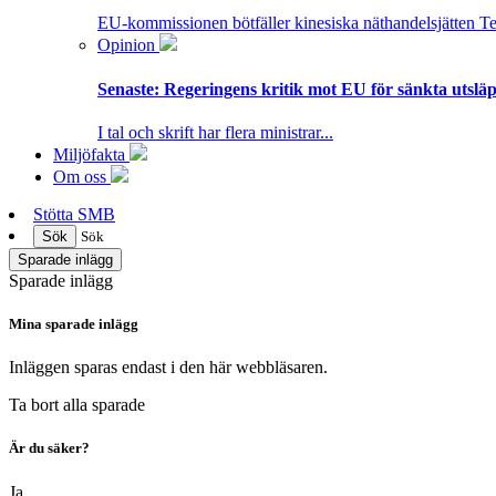
EU-kommissionen bötfäller kinesiska näthandelsjätten T
Opinion
Senaste:
Regeringens kritik mot EU för sänkta utsläpp
I tal och skrift har flera ministrar...
Miljöfakta
Om oss
Stötta SMB
Sök
Sök
Sparade inlägg
Sparade inlägg
Mina sparade inlägg
Inläggen sparas endast i den här webbläsaren.
Ta bort alla sparade
Är du säker?
Ja