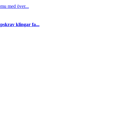
emu med över...
skrav klingar fa...