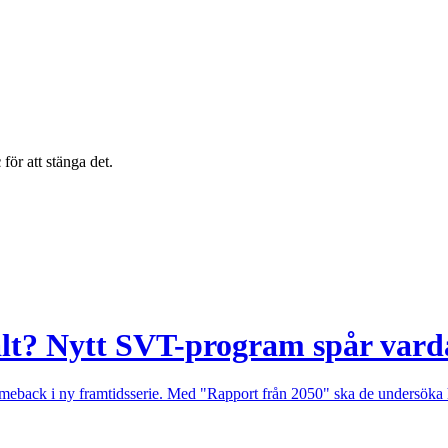
c
för att stänga det.
ralt? Nytt SVT-program spår var
back i ny framtidsserie. Med "Rapport från 2050" ska de undersöka hur