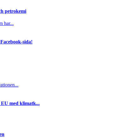
och petrokemi
n har...
 Facebook-sida!
ationen...
i EU med klimatk...
gen