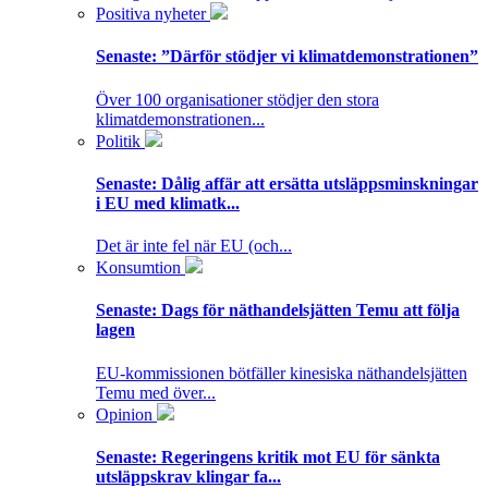
Positiva nyheter
Senaste:
”Därför stödjer vi klimatdemonstrationen”
Över 100 organisationer stödjer den stora
klimatdemonstrationen...
Politik
Senaste:
Dålig affär att ersätta utsläppsminskningar
i EU med klimatk...
Det är inte fel när EU (och...
Konsumtion
Senaste:
Dags för näthandelsjätten Temu att följa
lagen
EU-kommissionen bötfäller kinesiska näthandelsjätten
Temu med över...
Opinion
Senaste:
Regeringens kritik mot EU för sänkta
utsläppskrav klingar fa...