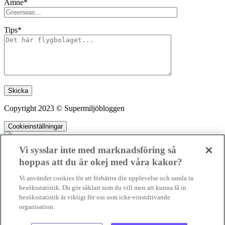
Ämne*
Tips*
Lämna detta fält tomt.
Copyright 2023 © Supermiljöbloggen
Cookieinställningar
Vi sysslar inte med marknadsföring så
hoppas att du är okej med våra kakor?
SMB kämpar för en hållbar framtid. Sedan starten 2010 har vår
Vi använder cookies för att förbättra din upplevelse och samla in
ideella redaktion drivit miljödebatten framåt genom nyhetsbevakning
besöksstatistik. Du gör såklart som du vill men att kunna få in
och granskningar. Nu vill vi utveckla vårt arbete – och vi hoppas att
besöksstatistik är viktigt för oss som icke-vinstdrivande
du vill hjälpa oss.
organisation.
Stötta vårt arbete genom att swisha en slant till