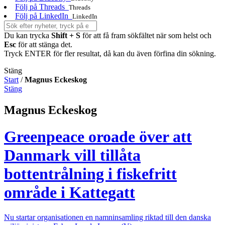
Följ på Threads
Threads
Följ på LinkedIn
LinkedIn
Du kan trycka
Shift + S
för att få fram sökfältet när som helst och
Esc
för att stänga det.
Tryck ENTER för fler resultat, då kan du även förfina din sökning.
Stäng
Start
/
Magnus Eckeskog
Stäng
Magnus Eckeskog
Greenpeace oroade över att
Danmark vill tillåta
bottentrålning i fiskefritt
område i Kattegatt
Nu startar organisationen en namninsamling riktad till den danska