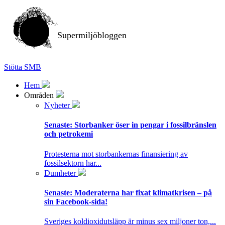
Supermiljöbloggen
Stötta SMB
Hem
Områden
Nyheter
Senaste:
Storbanker öser in pengar i fossilbränslen
och petrokemi
Protesterna mot storbankernas finansiering av
fossilsektorn har...
Dumheter
Senaste:
Moderaterna har fixat klimatkrisen – på
sin Facebook-sida!
Sveriges koldioxidutsläpp är minus sex miljoner ton,...