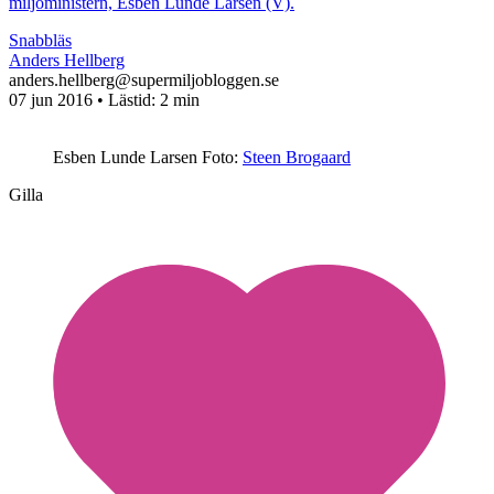
miljöministern, Esben Lunde Larsen (V).
Snabbläs
Anders Hellberg
anders.hellberg@supermiljobloggen.se
07 jun 2016
• Lästid:
2 min
Esben Lunde Larsen
Foto:
Steen Brogaard
Gilla