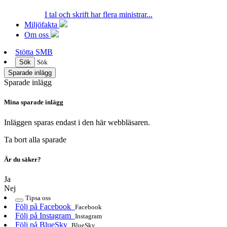
I tal och skrift har flera ministrar...
Miljöfakta
Om oss
Stötta SMB
Sök
Sök
Sparade inlägg
Sparade inlägg
Mina sparade inlägg
Inläggen sparas endast i den här webbläsaren.
Ta bort alla sparade
Är du säker?
Ja
Nej
Tipsa oss
Följ på Facebook
Facebook
Följ på Instagram
Instagram
Följ på BlueSky
BlueSky