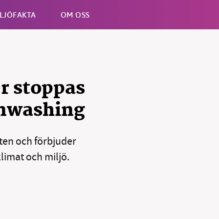
LJÖFAKTA
OM OSS
Esc
r stoppas
enwashing
oten och förbjuder
limat och miljö.