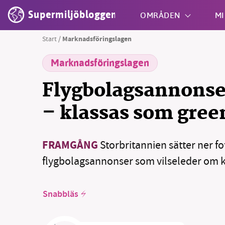
Supermiljöbloggen
OMRÅDEN
MI
Start
/
Marknadsföringslagen
Marknadsföringslagen
Shift + S
Flygbolagsannonse
– klassas som gre
FRAMGÅNG
Storbritannien sätter ner f
flygbolagsannonser som vilseleder om k
Snabbläs