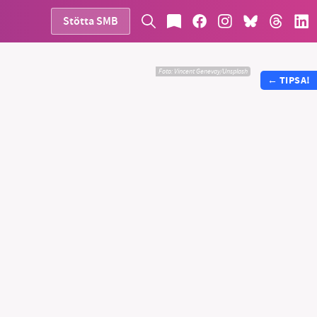
Stötta SMB
Foto:
Vincent Genevay/Unsplash
←
TIPSA!