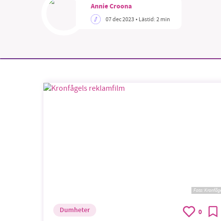
Annie Croona
07 dec 2023
• Lästid:
2 min
SM
nyhe
Foto:
Kronfåg
Dumheter
0