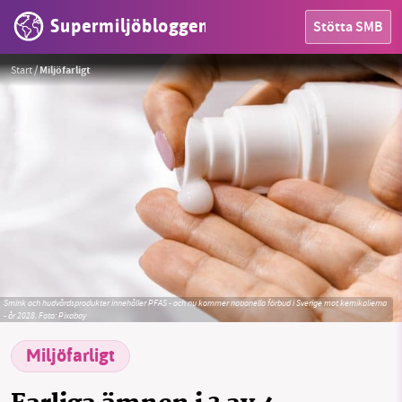
Supermiljöbloggen
Stötta SMB
HEM
Start
/
Miljöfarligt
OMRÅDEN
MILJÖFAKTA
OM OSS
Sök
Sparade inlägg
Tipsa oss
Smink och hudvårdsprodukter innehåller PFAS - och nu kommer nationella förbud i Sverige mot kemikalierna
Facebook
Instagram
BlueSky
- år 2028.
Foto:
Pixabay
Miljöfarligt
Threads
LinkedIn