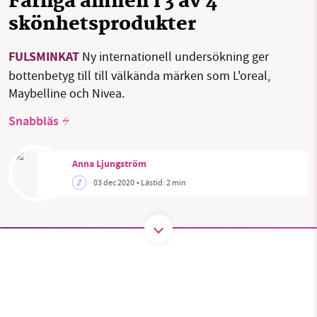
Farliga ämnen i 3 av 4
skönhetsprodukter
FULSMINKAT
Ny internationell undersökning ger
SMB kämpar för en hållbar framtid. Sedan
starten 2010 har vår ideella redaktion drivit
bottenbetyg till till välkända märken som L'oreal,
miljödebatten framåt genom
Maybelline och Nivea.
nyhetsbevakning och granskningar. Nu vill vi
Snabbläs
utveckla vårt arbete – och vi hoppas att du
vill hjälpa oss.
Anna Ljungström
Stötta vårt arbete genom att swisha en slant till
03 dec 2020
• Lästid:
2 min
1231368703
Läs vad vi vill göra