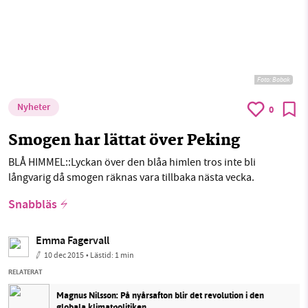
Foto:
Bobak
Nyheter
0
Smogen har lättat över Peking
BLÅ HIMMEL::Lyckan över den blåa himlen tros inte bli
långvarig då smogen räknas vara tillbaka nästa vecka.
Snabbläs
Emma Fagervall
10 dec 2015
• Lästid:
1 min
RELATERAT
Magnus Nilsson: På nyårsafton blir det revolution i den
globala klimatpolitiken