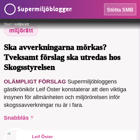
Supermiljöbloggen
Stötta SMB
Foto: Leif Öster
Start
/
miljörätt
miljörätt
HEM
Ska avverkningarna mörkas?
OMRÅDEN
Tveksamt förslag ska utredas hos
MILJÖFAKTA
Skogsstyrelsen
SMB kämpar för en hållbar framtid. Sedan
OM OSS
OLÄMPLIGT FÖRSLAG
Supermiljöbloggens
starten 2010 har vår ideella redaktion
gästkrönikör Leif Öster konstaterar att den viktiga
drivit miljödebatten framåt genom
insynen för allmänheten och miljörörelsen inför
nyhetsbevakning och granskningar. Nu
Sök
Sparade inlägg
Tipsa oss
skogssavverkningar nu är i fara.
vill vi utveckla vårt arbete – och vi
hoppas att du vill hjälpa oss.
Snabbläs
Facebook
Instagram
BlueSky
Stötta vårt arbete genom att swisha en slant till
Leif Öster
Threads
LinkedIn