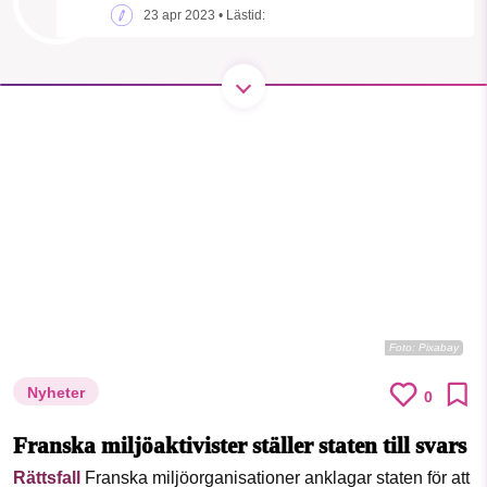
1231368703
23 apr 2023
• Lästid:
Läs vad vi vill göra
Foto:
Pixabay
Nyheter
0
Franska miljöaktivister ställer staten till svars
Rättsfall
Franska miljöorganisationer anklagar staten för att