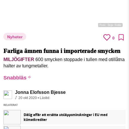
Foto:
Terje Sollie
Nyheter
0
Farliga ämnen funna i importerade smycken
MILJÖGIFTER
600 smycken stoppade i tullen med otillåtna
halter av tungmetaller.
Snabbläs
Jonna Elofsson Bjesse
20 okt 2020
• Lästid:
RELATERAT
Dålig affär att ersätta utsläppsminskningar i EU med
klimatkrediter