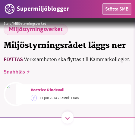
Supermiljöbloggen
Stötta SMB
HEM
Foto: Miljöstyrningsrådet
Start
/
Miljöstyrningsverket
OMRÅDEN
Miljöstyrningsverket
MILJÖFAKTA
Miljöstyrningsrådet läggs ner
OM OSS
FLYTTAS
Verksamheten ska flyttas till Kammarkollegiet.
Snabbläs
Sök
Sparade inlägg
Tipsa oss
Beatrice Rindevall
Facebook
Instagram
BlueSky
11 jun 2014
• Lästid:
1 min
Threads
LinkedIn