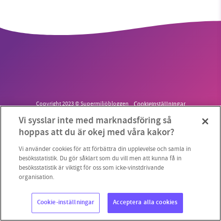
SMB kämpar för en hållbar framtid. Sedan
starten 2010 har vår ideella redaktion drivit
miljödebatten framåt genom
nyhetsbevakning och granskningar. Nu vill vi
utveckla vårt arbete – och vi hoppas att du
vill hjälpa oss.
Copyright 2023 © Supermiljöbloggen
Cookieinställningar
Vi sysslar inte med marknadsföring så
Stötta vårt arbete genom att swisha en slant till
hoppas att du är okej med våra kakor?
1231368703
Vi använder cookies för att förbättra din upplevelse och samla in
besöksstatistik. Du gör såklart som du vill men att kunna få in
besöksstatistik är viktigt för oss som icke-vinstdrivande
Läs vad vi vill göra
organisation.
Cookie-inställningar
Acceptera alla cookies