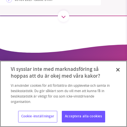
SMB kämpar för en hållbar framtid. Sedan
starten 2010 har vår ideella redaktion drivit
miljödebatten framåt genom
nyhetsbevakning och granskningar. Nu vill vi
utveckla vårt arbete – och vi hoppas att du
vill hjälpa oss.
Vi sysslar inte med marknadsföring så
Stötta vårt arbete genom att swisha en slant till
hoppas att du är okej med våra kakor?
1231368703
Vi använder cookies för att förbättra din upplevelse och samla in
besöksstatistik. Du gör såklart som du vill men att kunna få in
Copyright 2023 © Supermiljöbloggen
Cookieinställningar
besöksstatistik är viktigt för oss som icke-vinstdrivande
Läs vad vi vill göra
organisation.
Cookie-inställningar
Acceptera alla cookies