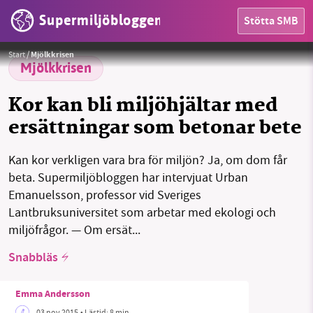
Supermiljöbloggen
Stötta SMB
HEM
Foto:
simonprodl//Public domain
Start
/
Mjölkkrisen
OMRÅDEN
Mjölkkrisen
MILJÖFAKTA
Kor kan bli miljöhjältar med
ersättningar som betonar bete
OM OSS
Kan kor verkligen vara bra för miljön? Ja, om dom får
beta. Supermiljöbloggen har intervjuat Urban
Sök
Sparade inlägg
Tipsa oss
Emanuelsson, professor vid Sveriges
Lantbruksuniversitet som arbetar med ekologi och
Facebook
Instagram
BlueSky
miljöfrågor. — Om ersät...
Snabbläs
Threads
LinkedIn
Emma Andersson
03 nov 2015
• Lästid:
8 min