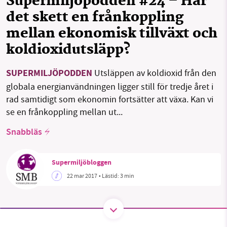
Supermiljöpodden #24 – Har
det skett en frånkoppling
mellan ekonomisk tillväxt och
SMB kämpar för en hållbar framtid. Sedan
koldioxidutsläpp?
starten 2010 har vår ideella redaktion drivit
miljödebatten framåt genom
SUPERMILJÖPODDEN
Utsläppen av koldioxid från den
nyhetsbevakning och granskningar. Nu vill vi
globala energianvändningen ligger still för tredje året i
utveckla vårt arbete – och vi hoppas att du
rad samtidigt som ekonomin fortsätter att växa. Kan vi
vill hjälpa oss.
se en frånkoppling mellan ut...
Stötta vårt arbete genom att swisha en slant till
Snabbläs
1231368703
Supermiljöbloggen
Läs vad vi vill göra
22 mar 2017
• Lästid:
3 min