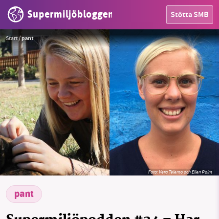
Supermiljöbloggen
Stötta SMB
Start
/
pant
HEM
OMRÅDEN
MILJÖFAKTA
OM OSS
Sök
Sparade inlägg
Tipsa oss
Foto: Vera Telemo och Ellen Palm
Facebook
Instagram
BlueSky
pant
Threads
LinkedIn