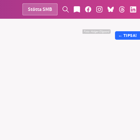
Stötta SMB
Foto:
Holger Ellgaard
←
TIPSA!