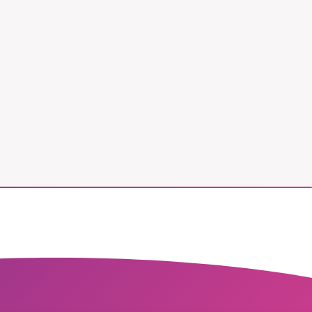
vår
ete –