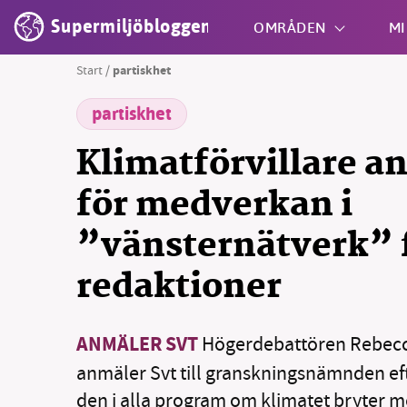
Supermiljöbloggen
OMRÅDEN
MI
Start
/
partiskhet
partiskhet
Shift + S
Klimatförvillare a
för medverkan i
”vänsternätverk” 
redaktioner
ANMÄLER SVT
Högerdebattören Rebecc
anmäler Svt till granskningsnämnden ef
den i alla program om klimatet bryter 