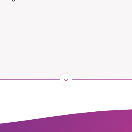
B kämpar för en hållbar framtid. Sedan starten 2010 har 
ideella redaktion drivit miljödebatten framåt genom
tsbevakning och granskningar. Nu vill vi utveckla vårt arb
och vi hoppas att du vill hjälpa oss.
Stötta vårt arbete genom att swisha en slant till
1231368703
Läs vad vi vill göra