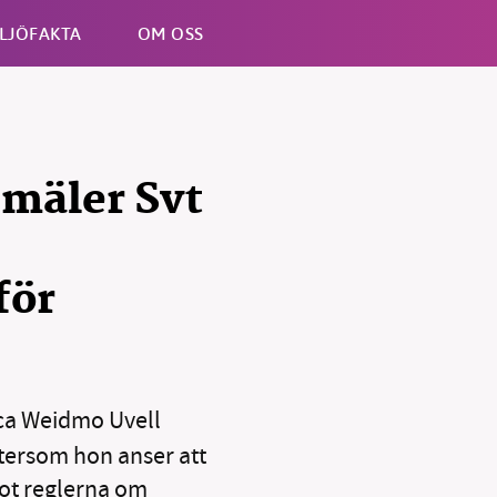
LJÖFAKTA
OM OSS
Esc
nmäler Svt
för
a Weidmo Uvell
tersom hon anser att
mot reglerna om