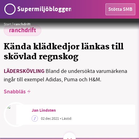
Supermiljöbloggen
Stötta SMB
HEM
Foto:
IndoMet
Start
/
ranchdrift
OMRÅDEN
ranchdrift
MILJÖFAKTA
Kända klädkedjor länkas till
skövlad regnskog
OM OSS
LÄDERSKÖVLING
Bland de undersökta varumärkena
SMB kämpar för en hållbar framtid. Sedan
ingår till exempel Adidas, Puma och H&M.
starten 2010 har vår ideella redaktion drivit
Sök
Sparade inlägg
Tipsa oss
miljödebatten framåt genom
Snabbläs
nyhetsbevakning och granskningar. Nu vill vi
Facebook
Instagram
BlueSky
utveckla vårt arbete – och vi hoppas att du
Jan Lindsten
vill hjälpa oss.
Threads
LinkedIn
02 dec 2021
• Lästid:
Stötta vårt arbete genom att swisha en slant till