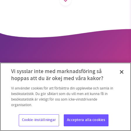
1231368703
Läs vad vi vill göra
Vi sysslar inte med marknadsföring så
hoppas att du är okej med våra kakor?
Copyright 2023 © Supermiljöbloggen
Cookieinställningar
Vi använder cookies för att förbättra din upplevelse och samla in
besöksstatistik. Du gör såklart som du vill men att kunna få in
besöksstatistik är viktigt för oss som icke-vinstdrivande
organisation.
Cookie-inställningar
Acceptera alla cookies