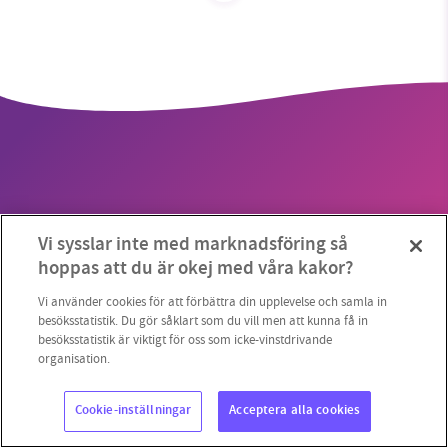
SMB kämpar för en hållbar framtid. Sedan
starten 2010 har vår ideella redaktion drivit
miljödebatten framåt genom
nyhetsbevakning och granskningar. Nu vill vi
utveckla vårt arbete – och vi hoppas att du
vill hjälpa oss.
Vi sysslar inte med marknadsföring så
Stötta vårt arbete genom att swisha en slant till
Copyright 2023 © Supermiljöbloggen
Cookieinställningar
hoppas att du är okej med våra kakor?
1231368703
Vi använder cookies för att förbättra din upplevelse och samla in
besöksstatistik. Du gör såklart som du vill men att kunna få in
besöksstatistik är viktigt för oss som icke-vinstdrivande
Läs vad vi vill göra
organisation.
Cookie-inställningar
Acceptera alla cookies