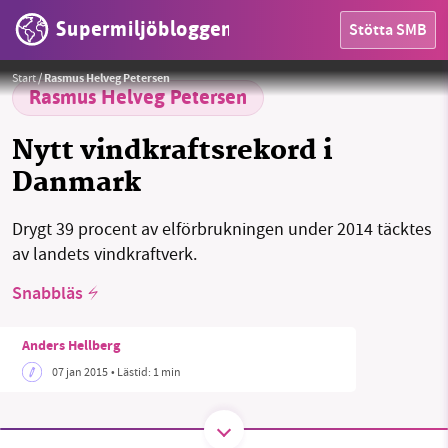
Supermiljöbloggen
Stötta SMB
HEM
Foto:
Siemens
Start
/
Rasmus Helveg Petersen
OMRÅDEN
Rasmus Helveg Petersen
MILJÖFAKTA
Nytt vindkraftsrekord i
Danmark
OM OSS
Drygt 39 procent av elförbrukningen under 2014 täcktes
av landets vindkraftverk.
Sök
Sparade inlägg
Tipsa oss
Snabbläs
Facebook
Instagram
BlueSky
Anders Hellberg
07 jan 2015
• Lästid:
1 min
Threads
LinkedIn