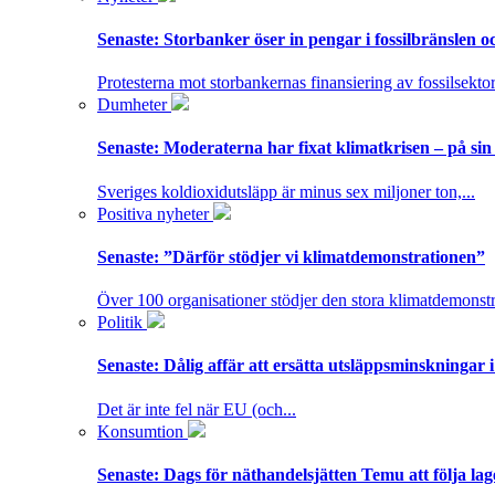
Senaste:
Storbanker öser in pengar i fossilbränslen 
Protesterna mot storbankernas finansiering av fossilsektor
Dumheter
Senaste:
Moderaterna har fixat klimatkrisen – på sin
Sveriges koldioxidutsläpp är minus sex miljoner ton,...
Positiva nyheter
Senaste:
”Därför stödjer vi klimatdemonstrationen”
Över 100 organisationer stödjer den stora klimatdemonstr
Politik
Senaste:
Dålig affär att ersätta utsläppsminskningar 
Det är inte fel när EU (och...
Konsumtion
Senaste:
Dags för näthandelsjätten Temu att följa la