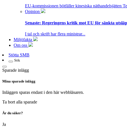
EU-kommissionen bötfäller kinesiska näthandelsjätten T
Opinion
Senaste:
Regeringens kritik mot EU för sänkta utsläpp
I tal och skrift har flera ministrar...
Miljöfakta
Om oss
Stötta SMB
Sök
Sparade inlägg
Mina sparade inlägg
Inläggen sparas endast i den här webbläsaren.
Ta bort alla sparade
Är du säker?
Ja