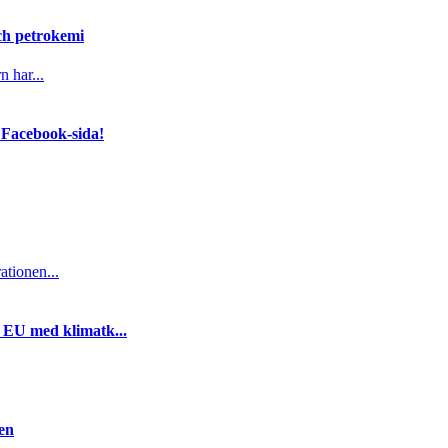
och petrokemi
n har...
 Facebook-sida!
ationen...
i EU med klimatk...
gen