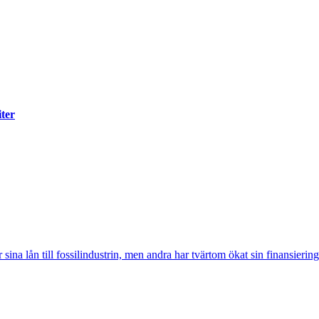
iter
sina lån till fossilindustrin, men andra har tvärtom ökat sin finansiering