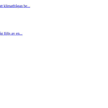
t klimatfrågan be...
 följs av en...