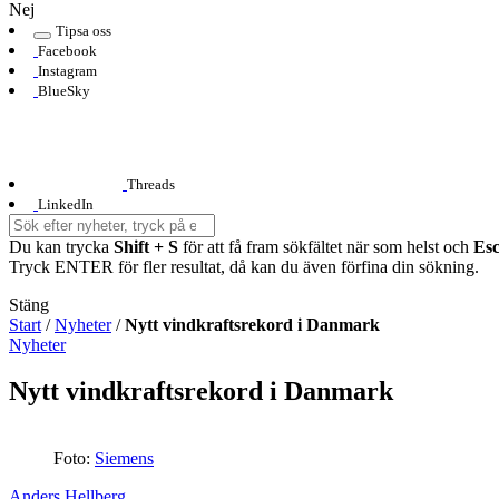
Nej
Tipsa oss
Facebook
Instagram
BlueSky
Threads
LinkedIn
Du kan trycka
Shift + S
för att få fram sökfältet när som helst och
Es
Tryck ENTER för fler resultat, då kan du även förfina din sökning.
Stäng
Start
/
Nyheter
/
Nytt vindkraftsrekord i Danmark
Nyheter
Nytt vindkraftsrekord i Danmark
Foto:
Siemens
Anders Hellberg