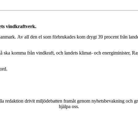
ts vindkraftverk.
Danmark. Av all den el som förbrukades kom drygt 39 procent från lande
då ska komma från vindkraft, och landets klimat- och energiminister, R
ord.
a redaktion drivit miljödebatten framåt genom nyhetsbevakning och gran
hjälpa oss.