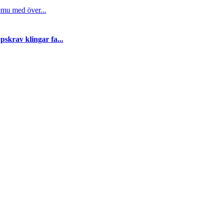
emu med över...
skrav klingar fa...