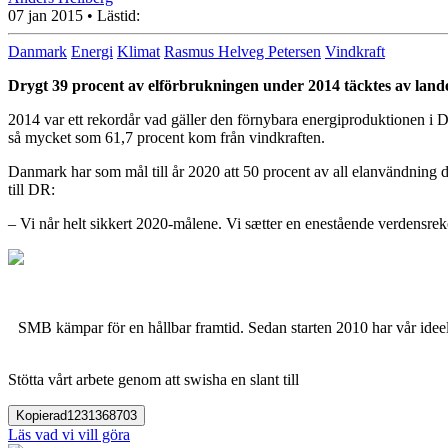
07 jan 2015
• Lästid:
Danmark
Energi
Klimat
Rasmus Helveg Petersen
Vindkraft
Drygt 39 procent av elförbrukningen under 2014 täcktes av lande
2014 var ett rekordår vad gäller den förnybara energiproduktionen i 
så mycket som 61,7 procent kom från vindkraften.
Danmark har som mål till år 2020 att 50 procent av all elanvändning 
till DR:
– Vi når helt sikkert 2020-målene. Vi sætter en enestående verdensrek
SMB kämpar för en hållbar framtid. Sedan starten 2010 har vår ideell
Stötta vårt arbete genom att swisha en slant till
Kopierad
1231368703
Läs vad vi vill göra