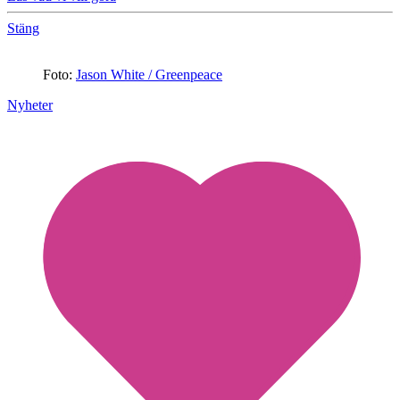
Stäng
Foto:
Jason White / Greenpeace
Nyheter