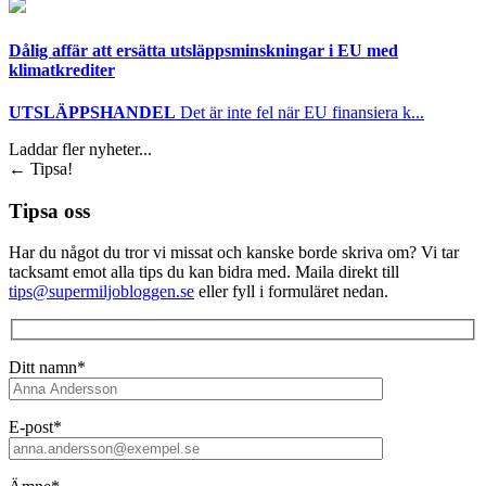
Dålig affär att ersätta utsläppsminskningar i EU med
klimatkrediter
UTSLÄPPSHANDEL
Det är inte fel när EU finansiera k...
Laddar fler nyheter...
←
Tipsa!
Tipsa oss
Har du något du tror vi missat och kanske borde skriva om? Vi tar
tacksamt emot alla tips du kan bidra med. Maila direkt till
tips@supermiljobloggen.se
eller fyll i formuläret nedan.
Ditt namn*
E-post*