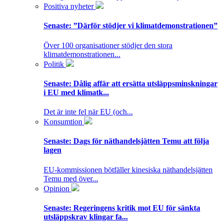
Positiva nyheter
Senaste:
”Därför stödjer vi klimatdemonstrationen”
Över 100 organisationer stödjer den stora
klimatdemonstrationen...
Politik
Senaste:
Dålig affär att ersätta utsläppsminskningar
i EU med klimatk...
Det är inte fel när EU (och...
Konsumtion
Senaste:
Dags för näthandelsjätten Temu att följa
lagen
EU-kommissionen bötfäller kinesiska näthandelsjätten
Temu med över...
Opinion
Senaste:
Regeringens kritik mot EU för sänkta
utsläppskrav klingar fa...