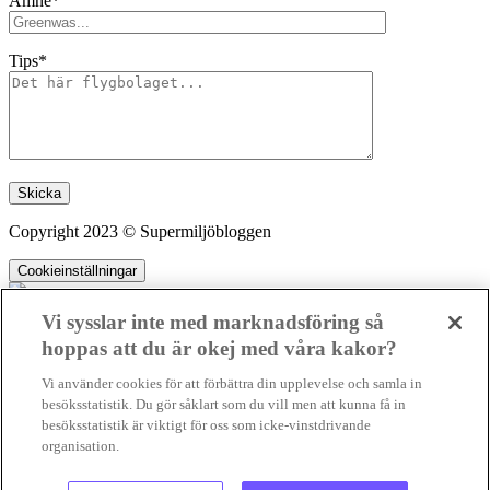
Ämne*
Tips*
Lämna detta fält tomt.
Copyright 2023 © Supermiljöbloggen
Cookieinställningar
Vi sysslar inte med marknadsföring så
hoppas att du är okej med våra kakor?
SMB kämpar för en hållbar framtid. Sedan starten 2010 har vår
Vi använder cookies för att förbättra din upplevelse och samla in
ideella redaktion drivit miljödebatten framåt genom nyhetsbevakning
besöksstatistik. Du gör såklart som du vill men att kunna få in
och granskningar. Nu vill vi utveckla vårt arbete – och vi hoppas att
besöksstatistik är viktigt för oss som icke-vinstdrivande
du vill hjälpa oss.
organisation.
Stötta vårt arbete genom att swisha en slant till