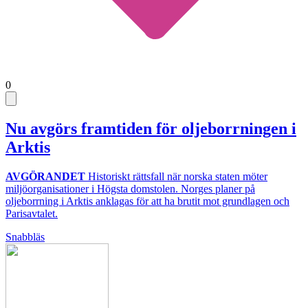
0
Nu avgörs framtiden för oljeborrningen i
Arktis
AVGÖRANDET
Historiskt rättsfall när norska staten möter
miljöorganisationer i Högsta domstolen. Norges planer på
oljeborrning i Arktis anklagas för att ha brutit mot grundlagen och
Parisavtalet.
Snabbläs