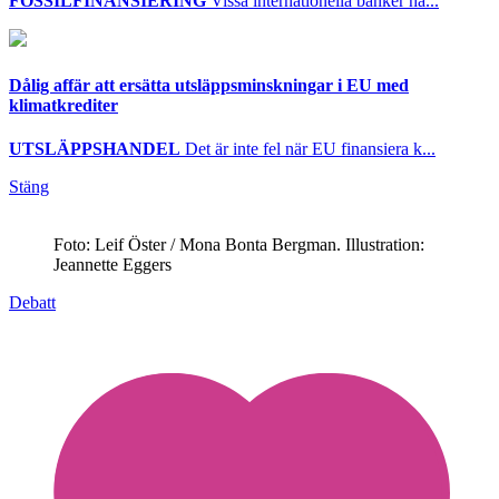
FOSSILFINANSIERING
Vissa internationella banker ha...
Dålig affär att ersätta utsläppsminskningar i EU med
klimatkrediter
UTSLÄPPSHANDEL
Det är inte fel när EU finansiera k...
Stäng
Foto: Leif Öster / Mona Bonta Bergman. Illustration:
Jeannette Eggers
Debatt