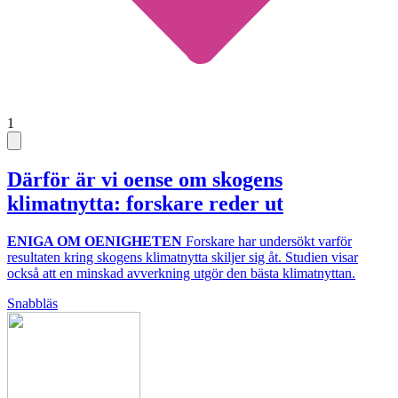
1
Därför är vi oense om skogens
klimatnytta: forskare reder ut
ENIGA OM OENIGHETEN
Forskare har undersökt varför
resultaten kring skogens klimatnytta skiljer sig åt. Studien visar
också att en minskad avverkning utgör den bästa klimatnyttan.
Snabbläs