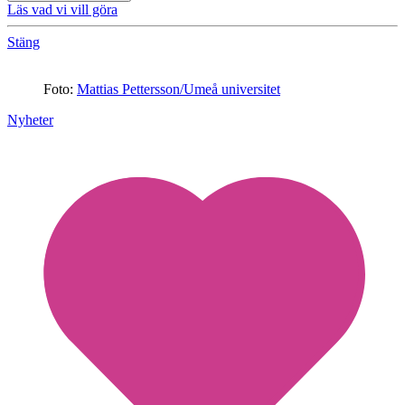
Läs vad vi vill göra
Stäng
Foto:
Mattias Pettersson/Umeå universitet
Nyheter