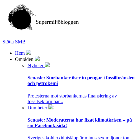
Supermiljöbloggen
Stötta SMB
Hem
Områden
Nyheter
Senaste:
Storbanker öser in pengar i fossilbränslen
och petrokemi
Protesterna mot storbankernas finansiering av
fossilsektorn har...
Dumheter
Senaste:
Moderaterna har fixat klimatkrisen – på
sin Facebook-sida!
Sveriges koldioxidutsläpp är minus sex miljoner ton,...