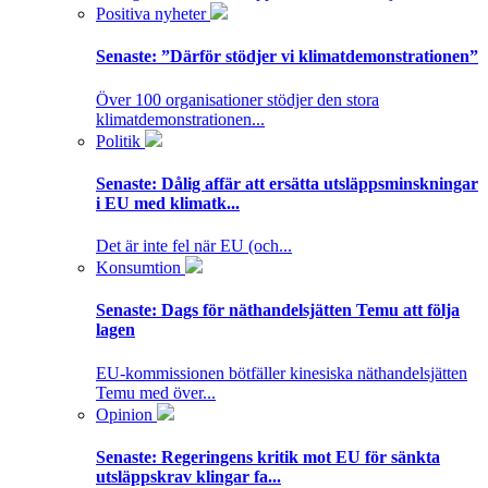
Positiva nyheter
Senaste:
”Därför stödjer vi klimatdemonstrationen”
Över 100 organisationer stödjer den stora
klimatdemonstrationen...
Politik
Senaste:
Dålig affär att ersätta utsläppsminskningar
i EU med klimatk...
Det är inte fel när EU (och...
Konsumtion
Senaste:
Dags för näthandelsjätten Temu att följa
lagen
EU-kommissionen bötfäller kinesiska näthandelsjätten
Temu med över...
Opinion
Senaste:
Regeringens kritik mot EU för sänkta
utsläppskrav klingar fa...