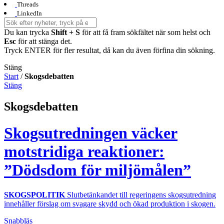
Threads
LinkedIn
Du kan trycka
Shift + S
för att få fram sökfältet när som helst och
Esc
för att stänga det.
Tryck ENTER för fler resultat, då kan du även förfina din sökning.
Stäng
Start
/
Skogsdebatten
Stäng
Skogsdebatten
Skogsutredningen väcker
motstridiga reaktioner:
”Dödsdom för miljömålen”
SKOGSPOLITIK
Slutbetänkandet till regeringens skogsutredning
innehåller förslag om svagare skydd och ökad produktion i skogen.
Snabbläs