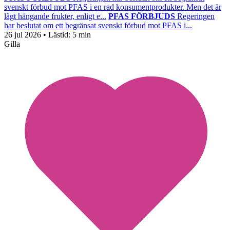
svenskt förbud mot PFAS i en rad konsumentprodukter. Men det är
lågt hängande frukter, enligt e...
PFAS FÖRBJUDS
Regeringen
har beslutat om ett begränsat svenskt förbud mot PFAS i...
26 jul 2026
• Lästid:
5 min
Gilla