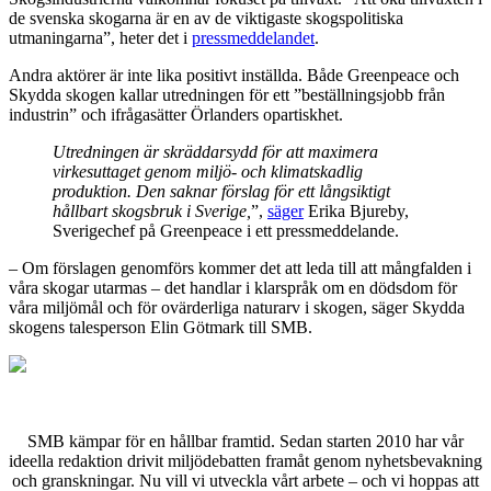
de svenska skogarna är en av de viktigaste skogspolitiska
utmaningarna”, heter det i
pressmeddelandet
.
Andra aktörer är inte lika positivt inställda. Både Greenpeace och
Skydda skogen kallar utredningen för ett ”beställningsjobb från
industrin” och ifrågasätter Örlanders opartiskhet.
Utredningen är skräddarsydd för att maximera
virkesuttaget genom miljö- och klimatskadlig
produktion. Den saknar förslag för ett långsiktigt
hållbart skogsbruk i Sverige,
”,
säger
Erika Bjureby,
Sverigechef på Greenpeace i ett pressmeddelande.
– Om förslagen genomförs kommer det att leda till att mångfalden i
våra skogar utarmas – det handlar i klarspråk om en dödsdom för
våra miljömål och för ovärderliga naturarv i skogen, säger Skydda
skogens talesperson Elin Götmark till SMB.
SMB kämpar för en hållbar framtid. Sedan starten 2010 har vår
ideella redaktion drivit miljödebatten framåt genom nyhetsbevakning
och granskningar. Nu vill vi utveckla vårt arbete – och vi hoppas att