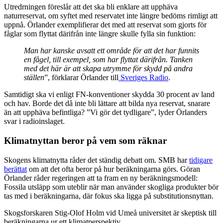
Utredrningen föreslår att det ska bli enklare att upphäva
naturreservat, om syftet med reservatet inte längre bedöms rimligt att
uppnå. Örlander exemplifierar det med att
reservat som gjorts för
fåglar som flyttat därifrån inte längre skulle fylla sin funktion:
Man har kanske avsatt ett område för att det har funnits
en fågel, till exempel, som har flyttat därifrån. Tanken
med det här är att skapa utrymme för skydd på andra
ställen
”, förklarar Örlander till
Sveriges Radio
.
Samtidigt ska vi enligt FN-konventioner skydda 30 procent av land
och hav. Borde det då inte bli lättare att bilda nya reservat, snarare
än att upphäva befintliga? ”Vi gör det tydligare”, lyder Örlanders
svar i radioinslaget.
Klimatnyttan beror på vem som räknar
Skogens klimatnytta råder det ständig debatt om. SMB har
tidigare
berättat
om att det ofta beror på hur beräkningarna görs. Göran
Örlander råder regeringen att ta fram en ny beräkningsmodell:
Fossila utsläpp som uteblir när man använder skogliga produkter bör
tas med i beräkningarna, där fokus ska ligga på substitutionsnyttan.
Skogsforskaren Stig-Olof Holm vid Umeå universitet är skeptisk till
beräkningarna ur ett klimatperspektiv.