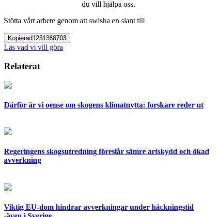
du vill hjälpa oss.
Stötta vårt arbete genom att swisha en slant till
Kopierad
1231368703
Läs vad vi vill göra
Relaterat
Därför är vi oense om skogens klimatnytta: forskare reder ut
Regeringens skogsutredning föreslår sämre artskydd och ökad
avverkning
Viktig EU-dom hindrar avverkningar under häckningstid
-även i Sverige