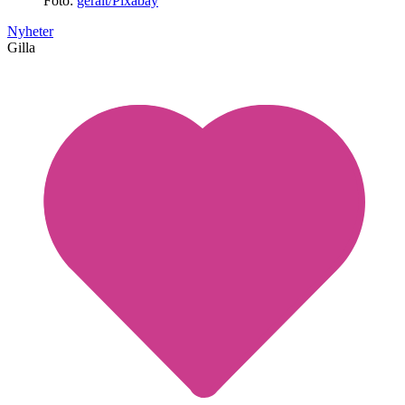
Foto:
geralt/Pixabay
Nyheter
Gilla