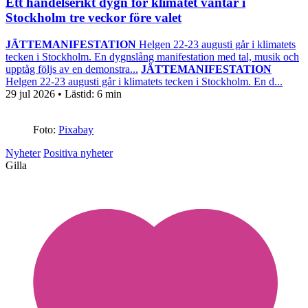
Ett händelserikt dygn för klimatet väntar i
Stockholm tre veckor före valet
JÄTTEMANIFESTATION
Helgen 22-23 augusti går i klimatets
tecken i Stockholm. En dygnslång manifestation med tal, musik och
upptåg följs av en demonstra...
JÄTTEMANIFESTATION
Helgen 22-23 augusti går i klimatets tecken i Stockholm. En d...
29 jul 2026
• Lästid:
6 min
Foto:
Pixabay
Nyheter
Positiva nyheter
Gilla