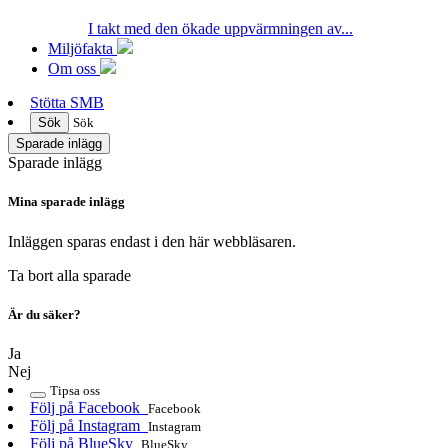
I takt med den ökade uppvärmningen av...
Miljöfakta
Om oss
Stötta SMB
Sök
Sök
Sparade inlägg
Sparade inlägg
Mina sparade inlägg
Inläggen sparas endast i den här webbläsaren.
Ta bort alla sparade
Är du säker?
Ja
Nej
Tipsa oss
Följ på Facebook
Facebook
Följ på Instagram
Instagram
Följ på BlueSky
BlueSky