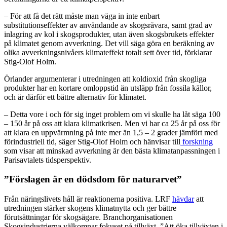
– För att få det rätt måste man väga in inte enbart
substitutionseffekter av användande av skogsråvara, samt grad av
inlagring av kol i skogsprodukter, utan även skogsbrukets effekter
på klimatet genom avverkning. Det vill säga göra en beräkning av
olika avverkningsnivåers klimateffekt totalt sett över tid, förklarar
Stig-Olof Holm.
Örlander argumenterar i utredningen att koldioxid från skogliga
produkter har en kortare omloppstid än utsläpp från fossila källor,
och är därför ett bättre alternativ för klimatet.
– Detta vore i och för sig inget problem om vi skulle ha låt säga 100
– 150 år på oss att klara klimatkrisen. Men vi har ca 25 år på oss för
att klara en uppvärmning på inte mer än 1,5 – 2 grader jämfört med
förindustriell tid, säger Stig-Olof Holm och hänvisar till
forskning
som visar att minskad avverkning är den bästa klimatanpassningen i
Parisavtalets tidsperspektiv.
”Förslagen är en dödsdom för naturarvet”
Från näringslivets håll är reaktionerna positiva. LRF
hävdar
att
utredningen stärker skogens klimatnytta och ger bättre
förutsättningar för skogsägare. Branchorganisationen
Skogsindustrierna välkomnar fokuset på tillväxt. ”Att öka tillväxten i