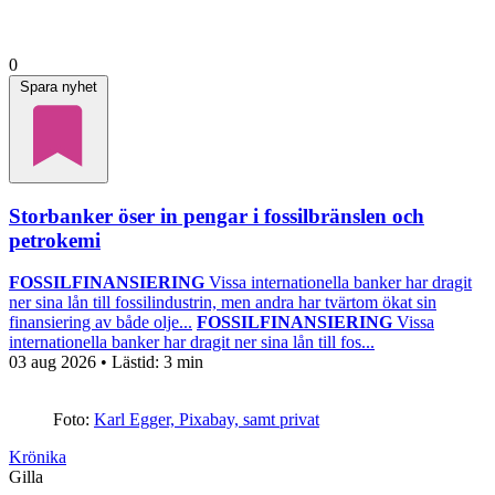
0
Spara nyhet
Storbanker öser in pengar i fossilbränslen och
petrokemi
FOSSILFINANSIERING
Vissa internationella banker har dragit
ner sina lån till fossilindustrin, men andra har tvärtom ökat sin
finansiering av både olje...
FOSSILFINANSIERING
Vissa
internationella banker har dragit ner sina lån till fos...
03 aug 2026
• Lästid:
3 min
Foto:
Karl Egger, Pixabay, samt privat
Krönika
Gilla