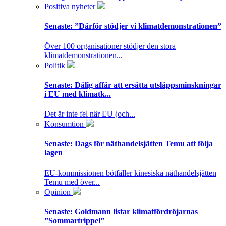
Positiva nyheter
Senaste:
”Därför stödjer vi klimatdemonstrationen”
Över 100 organisationer stödjer den stora
klimatdemonstrationen...
Politik
Senaste:
Dålig affär att ersätta utsläppsminskningar
i EU med klimatk...
Det är inte fel när EU (och...
Konsumtion
Senaste:
Dags för näthandelsjätten Temu att följa
lagen
EU-kommissionen bötfäller kinesiska näthandelsjätten
Temu med över...
Opinion
Senaste:
Goldmann listar klimatfördröjarnas
”Sommartrippel”