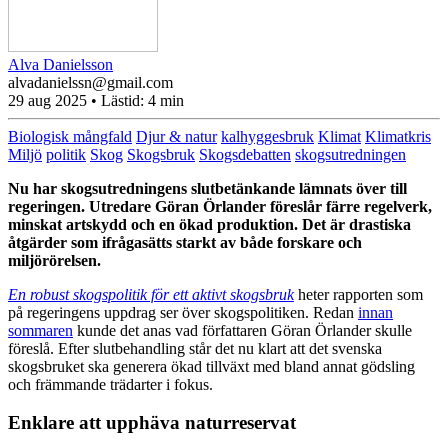
Alva Danielsson
alvadanielssn@gmail.com
29 aug 2025
• Lästid:
4 min
Biologisk mångfald
Djur & natur
kalhyggesbruk
Klimat
Klimatkris
Miljö
politik
Skog
Skogsbruk
Skogsdebatten
skogsutredningen
Nu har skogsutredningens slutbetänkande lämnats över till
regeringen. Utredare Göran Örlander föreslår färre regelverk,
minskat artskydd och en ökad produktion. Det är drastiska
åtgärder som ifrågasätts starkt av både forskare och
miljörörelsen.
En robust skogspolitik för ett aktivt skogsbruk
heter rapporten som
på regeringens uppdrag
ser över skogspolitiken. Redan
innan
sommaren
kunde det anas vad författaren Göran Örlander skulle
föreslå. Efter slutbehandling står det nu klart att det svenska
skogsbruket ska generera ökad tillväxt med bland annat gödsling
och främmande trädarter i fokus.
Enklare att upphäva naturreservat