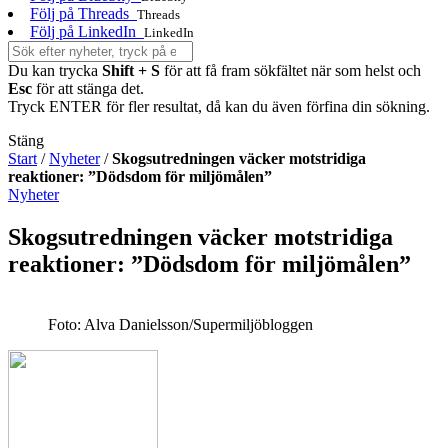
Följ på Threads
Threads
Följ på LinkedIn
LinkedIn
Du kan trycka
Shift + S
för att få fram sökfältet när som helst och
Esc
för att stänga det.
Tryck ENTER för fler resultat, då kan du även förfina din sökning.
Stäng
Start
/
Nyheter
/
Skogsutredningen väcker motstridiga
reaktioner: ”Dödsdom för miljömålen”
Nyheter
Skogsutredningen väcker motstridiga
reaktioner: ”Dödsdom för miljömålen”
Foto: Alva Danielsson/Supermiljöbloggen