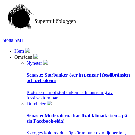
Supermiljöbloggen
Stötta SMB
Hem
Områden
Nyheter
Senaste:
Storbanker öser in pengar i fossilbränslen
och petrokemi
Protesterna mot storbankernas finansiering av
fossilsektorn har...
Dumheter
Senaste:
Moderaterna har fixat klimatkrisen – på
sin Facebook-sida!
Sveriges koldioxidutsläpp är minus sex miljoner ton,...