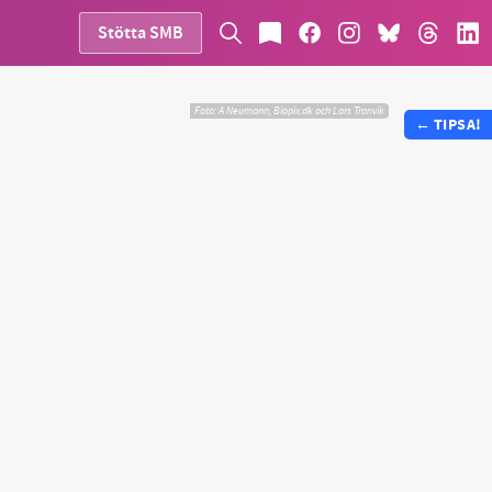
Stötta SMB
Foto:
A Neumann, Biopix.dk och Lars Tranvik
←
TIPSA!