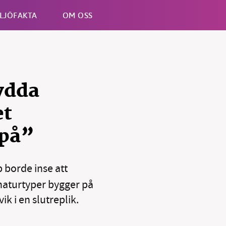
LJÖFAKTA
OM OSS
Esc
ydda
et
 på”
borde inse att
 naturtyper bygger på
k i en slutreplik.