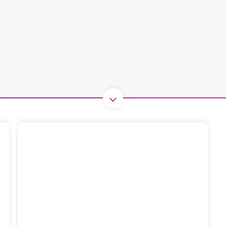
B kämpar för en hållbar framtid. Sedan starten 2010 har 
ideella redaktion drivit miljödebatten framåt genom
tsbevakning och granskningar. Nu vill vi utveckla vårt arb
och vi hoppas att du vill hjälpa oss.
Stötta vårt arbete genom att swisha en slant till
1231368703
Läs vad vi vill göra