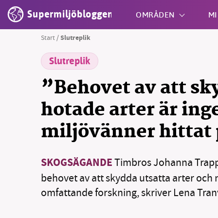
Supermiljöbloggen
OMRÅDEN
MI
Start
/
Slutreplik
Slutreplik
Shift + S
”Behovet av att sk
hotade arter är ing
miljövänner hittat
SKOGSÄGANDE
Timbros Johanna Trapp 
behovet av att skydda utsatta arter och
omfattande forskning, skriver Lena Tranvi