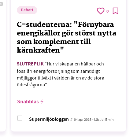
rs
Debatt
0
C-studenterna: "Förnybara
energikällor gör störst nytta
som komplement till
kärnkraften"
SLUTREPLIK
"Hur vi skapar en hållbar och
fossilfri energiförsörjning som samtidigt
möjliggör tillväxt i världen är en av de stora
ödesfrågorna"
Snabbläs
Supermiljöbloggen
04 apr 2016
• Lästid:
5 min