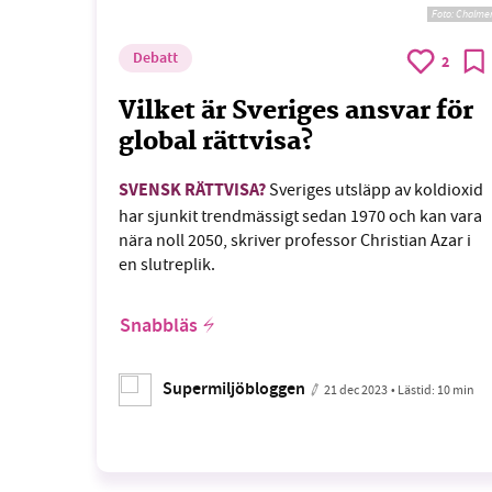
Foto: Chalme
Debatt
2
Vilket är Sveriges ansvar för
global rättvisa?
SVENSK RÄTTVISA?
Sveriges utsläpp av koldioxid
har sjunkit trendmässigt sedan 1970 och kan vara
nära noll 2050, skriver professor Christian Azar i
en slutreplik.
Snabbläs
Supermiljöbloggen
21 dec 2023
• Lästid:
10 min