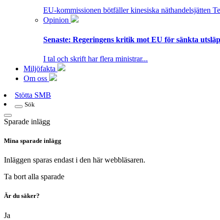
EU-kommissionen bötfäller kinesiska näthandelsjätten T
Opinion
Senaste:
Regeringens kritik mot EU för sänkta utsläpp
I tal och skrift har flera ministrar...
Miljöfakta
Om oss
Stötta SMB
Sök
Sparade inlägg
Mina sparade inlägg
Inläggen sparas endast i den här webbläsaren.
Ta bort alla sparade
Är du säker?
Ja