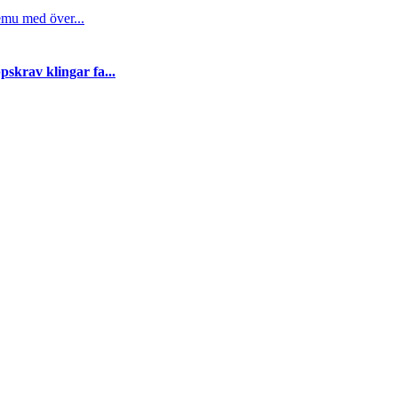
emu med över...
skrav klingar fa...