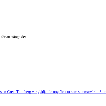
c
för att stänga det.
tivisten Greta Thunberg var glädjande nog först ut som sommarvärd i