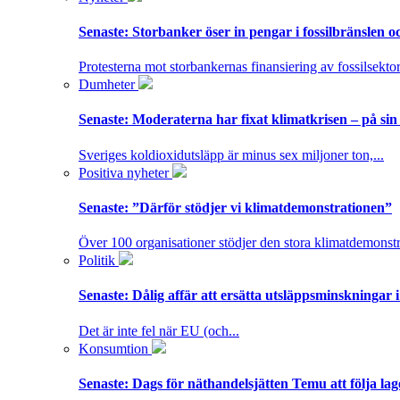
Senaste:
Storbanker öser in pengar i fossilbränslen 
Protesterna mot storbankernas finansiering av fossilsektor
Dumheter
Senaste:
Moderaterna har fixat klimatkrisen – på sin
Sveriges koldioxidutsläpp är minus sex miljoner ton,...
Positiva nyheter
Senaste:
”Därför stödjer vi klimatdemonstrationen”
Över 100 organisationer stödjer den stora klimatdemonstr
Politik
Senaste:
Dålig affär att ersätta utsläppsminskningar 
Det är inte fel när EU (och...
Konsumtion
Senaste:
Dags för näthandelsjätten Temu att följa la