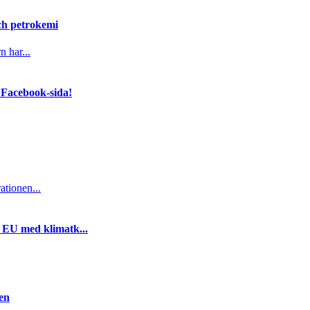
och petrokemi
n har...
 Facebook-sida!
ationen...
i EU med klimatk...
gen